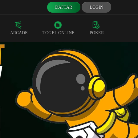
DAFTAR
LOGIN
ARCADE
TOGEL ONLINE
POKER