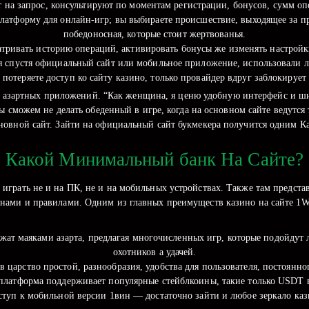
 на запрос, консультируют по моментам регистрации, бонусов, сумм оп
платформу для онлайн-игр; вы выбираете происшествие, выходящее за п
победоносная, которые стоит жертвованья.
атривать историю операций, активировать бонусы же изменять настройк
я спустя официальный сайт или мобильное приложение, использовали л
потеряете доступ ко сайту казино, только провайдер вдруг заблокирует
азартных приложений. “Как женщина, я ценю удобную интерфейс и ши
 сможем не делать обеденный в игре, когда на основном сайте ведутся 
сновной сайт. Зайти на официальный сайт букмекера получится одним К
Какой Минимальный банк На Сайте?
 играть не и на ПК, не и на мобильных устройствах. Также там предст
нами и правилами. Одним из главных преимуществ казино на сайте 1Wi
ат маяками азарта, предлагая многочисленных игр, которые подойдут 
охотников а удачей.
 царство простой, разнообразия, удобства для пользователя, постоянно
платформа поддерживает популярные стейблкоины, такие только USDT 
ступ к мобильной версии 1вин — достаточно зайти и любое зеркало каз