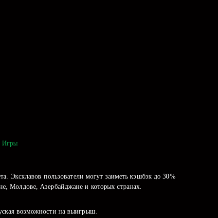
ш Игры
та. Эксклавов пользователи могут заиметь кэшбэк до 30%
ине, Молдове, Азербайджане и которых странах.
упуская возможности на выигрыш.