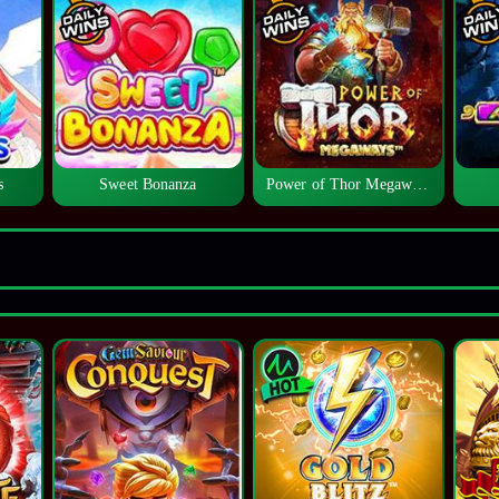
s
Sweet Bonanza
Power of Thor Megaways