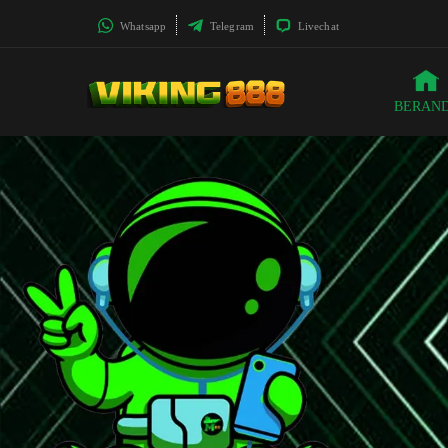
Whatsapp
Telegram
Livechat
BERAN