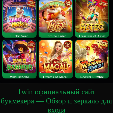
Lucky Neko
Fortune Tiger
Treasures of Aztec
Wild Bandito
Dreams of Macau
Rooster Rumble
1win официальный сайт
букмекера — Обзор и зеркало для
входа