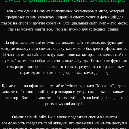
1win – это один из самых популярных букмекеров в мире, который
предлагает своим клиентам широкий спектр услуг и функций для
ставок на спорт и другие события. Официальный сайт 1win – это место,
где вы можете найти все, что вам нужно для успешной ставки.
На официальном сайте 1win вы можете найти множество функций,
которые помогут вам сделать ставку как можно быстрее и эффективнее.
В частности, на сайте есть функция поиска, которая позволяет найти
нужный матч или событие в считанные секунды. Есть также функция
фильтрации, которая позволяет отсеивать результаты по различным
параметрам, таким как дата, время, команда и т.д.
Кроме того, на официальном сайте 1win есть раздел “Магазин”, где вы
можете найти широкий спектр товаров и услуг, связанных с ставками
на спорт. Здесь вы можете найти everything from betting strategies to
sports news and analysis.
Официальный сайт 1win также предлагает своим клиентам
возможность создавать свой аккаунт, что позволяет им иметь доступ к