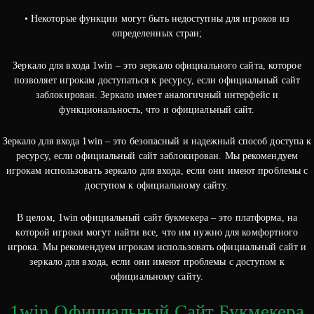
• Некоторые функции могут быть недоступны для игроков из
определенных стран;
Зеркало для входа 1win – это зеркало официального сайта, которое
позволяет игрокам доступаться к ресурсу, если официальный сайт
заблокирован. Зеркало имеет аналогичный интерфейс и
функциональность, что и официальный сайт.
Зеркало для входа 1win – это безопасный и надежный способ доступа к
ресурсу, если официальный сайт заблокирован. Мы рекомендуем
игрокам использовать зеркало для входа, если они имеют проблемы с
доступом к официальному сайту.
В целом, 1win официальный сайт букмекера – это платформа, на
которой игроки могут найти все, что им нужно для комфортного
игрока. Мы рекомендуем игрокам использовать официальный сайт и
зеркало для входа, если они имеют проблемы с доступом к
официальному сайту.
1win Официальный Сайт Букмекера