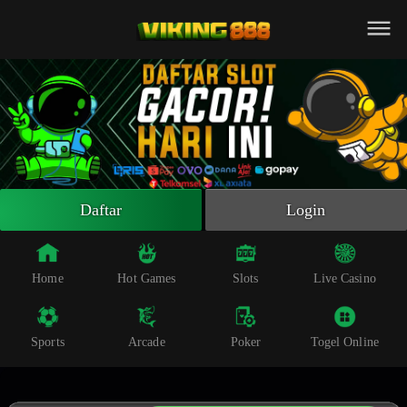
Beranda
Slot Online
Live Casino
Sportsbook
Arcade
Togel Online
Daftar
Login
Poker
Whatsapp
Home
Hot Games
Slots
Live Casino
Telegram
Sports
Arcade
Poker
Togel Online
Livechat