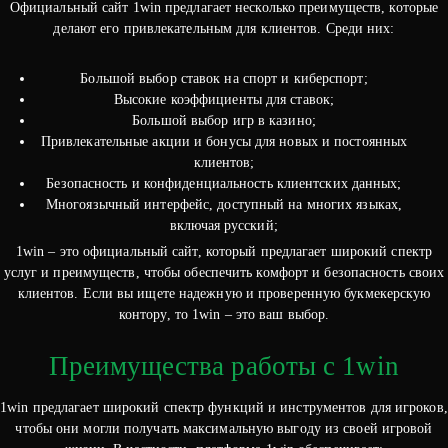
Официальный сайт 1win предлагает несколько преимуществ, которые
делают его привлекательным для клиентов. Среди них:
Большой выбор ставок на спорт и киберспорт;
Высокие коэффициенты для ставок;
Большой выбор игр в казино;
Привлекательные акции и бонусы для новых и постоянных
клиентов;
Безопасность и конфиденциальность клиентских данных;
Многоязычный интерфейс, доступный на многих языках,
включая русский;
1win – это официальный сайт, который предлагает широкий спектр
услуг и преимуществ, чтобы обеспечить комфорт и безопасность своих
клиентов. Если вы ищете надежную и проверенную букмекерскую
контору, то 1win – это ваш выбор.
Преимущества работы с 1win
1win предлагает широкий спектр функций и инструментов для игроков,
чтобы они могли получать максимальную выгоду из своей игровой