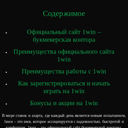
Содержимое
Официальный сайт 1win –
букмекерская контора
Преимущества официального сайта
1win
Преимущества работы с 1win
Как зарегистрироваться и начать
играть на 1win
Бонусы и акции на 1win
В мире ставок и азарта, где каждый день является новым испытанием,
1вин – это имя, которое ассоциируется с надежностью, быстротой и
комфортом. 1вин – это официальный сайт букмекерской конторы,