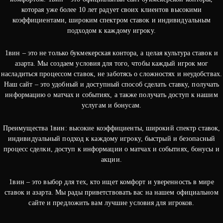
которая уже более 10 лет радует своих клиентов высокими
коэффициентами, широким спектром ставок и индивидуальным
подходом к каждому игроку.
1вин – это не только букмекерская контора, а целая культура ставок и
азарта. Мы создаем условия для того, чтобы каждый игрок мог
насладиться процессом ставок, не заботясь о сложностях и неудобствах.
Наш сайт – это удобный и доступный способ сделать ставку, получать
информацию о матчах и событиях, а также получать доступ к нашим
услугам и бонусам.
Преимущества 1вин: высокие коэффициенты, широкий спектр ставок,
индивидуальный подход к каждому игроку, быстрый и безопасный
процесс сделки, доступ к информации о матчах и событиях, бонусы и
акции.
1вин – это выбор для тех, кто ищет комфорт и уверенность в мире
ставок и азарта. Мы рады приветствовать вас на нашем официальном
сайте и предложить вам лучшие условия для игроков.