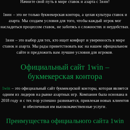
Начните свой путь в мире ставок и азарта с 1вин!
1вин – это не только букмекерская контора, а целая культура ставок и
азарта. Мы создаем условия для того, чтобы каждый игрок мог
насладиться процессом ставок, не заботясь о сложностях и неудобствах.
1вин – это выбор для тех, кто ищет комфорт и уверенность в мире
ставок и азарта. Мы рады приветствовать вас на нашем официальном
сайте и предложить вам лучшие условия для игроков.
Официальный сайт 1win –
букмекерская контора
1win
– это официальный сайт букмекерской конторы, которая является
одним из лидеров на рынке азартных игр. Компания была основана в
2018 году и с тех пор успешно развивается, привлекая новых клиентов
и обеспечивая им высококачественные услуги.
Преимущества официального сайта 1win