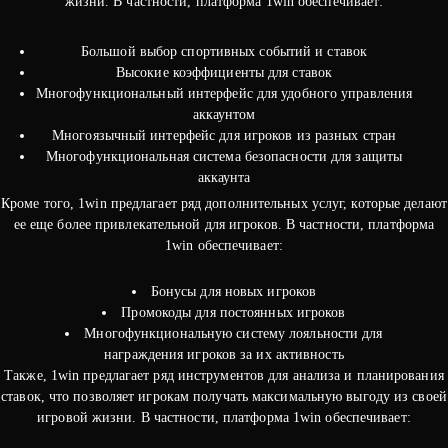
жизни. В частности, платформа 1win обеспечивает:
Большой выбор спортивных событий и ставок
Высокие коэффициенты для ставок
Многофункциональный интерфейс для удобного управления
аккаунтом
Многоязычный интерфейс для игроков из разных стран
Многофункциональная система безопасности для защиты
аккаунта
Кроме того, 1win предлагает ряд дополнительных услуг, которые делают
ее еще более привлекательной для игроков. В частности, платформа
1win обеспечивает:
Бонусы для новых игроков
Промокоды для постоянных игроков
Многофункциональную систему лояльности для
награждения игроков за их активность
Также, 1win предлагает ряд инструментов для анализа и планирования
ставок, что позволяет игрокам получать максимальную выгоду из своей
игровой жизни. В частности, платформа 1win обеспечивает: