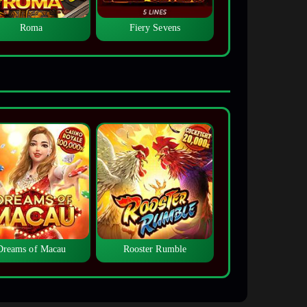
Roma
Fiery Sevens
Dreams of Macau
Rooster Rumble