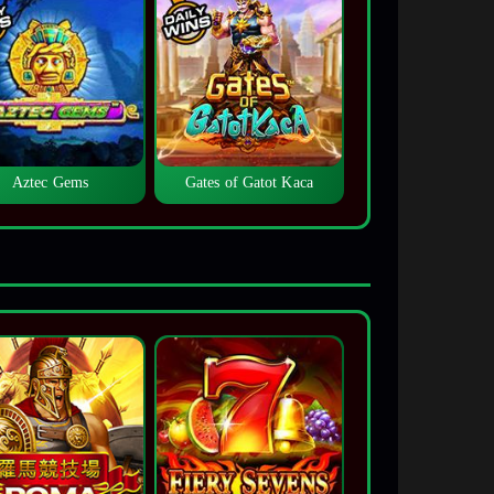
Aztec Gems
Gates of Gatot Kaca