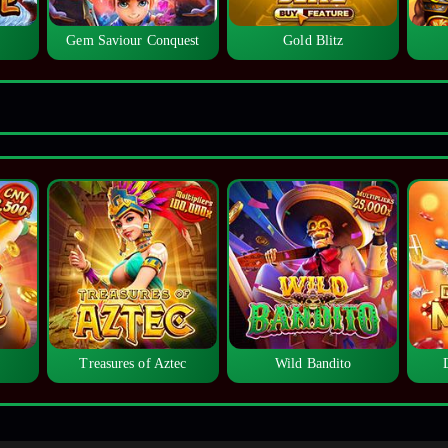
Gem Saviour Conquest
Gold Blitz
Treasures of Aztec
Wild Bandito