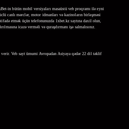
Bet-in bütün mobil versiyaları masaüstü veb proqramı ilə eyni
güclü canlı mərclər, motor idmanları və kazinoların birləşməsi
stifadə etmək üçün telefonunuzda 1xbet.kz saytına daxil olun,
rılmasına icazə verməli və quraşdırmanı işə salmalısınız.
t verir. Veb sayt ümumi Avropadan Asiyaya qədər 22 dil təklif