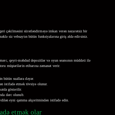
eri çəkilməsini sürətləndirməyə imkan verən nəzarətsiz bir
lə siz vebsaytın bütün funksiyalarına giriş əldə edirsiniz.
 mərc, qeyri-məhdud depozitlər və oyun seansının müddəti ilə
ru müştərilərin etibarına zəmanət verir.
n bütün suallara dəyər.
 istifadə etmək tövsiyə olunur.
atda göstərilir.
nda dərc olunub.
 edilən eyni qamma alqoritmindən istifadə edin.
fadə etmək olar