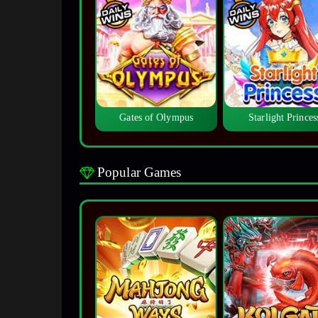
Gates of Olympus
Starlight Princes
Popular Games