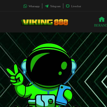
Whatsapp
Telegram
Livechat
BERAN