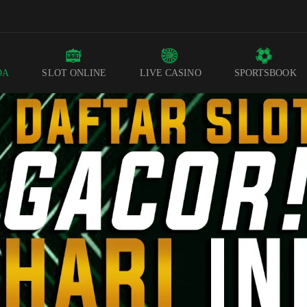
DA
SLOT ONLINE
LIVE CASINO
SPORTSBOOK