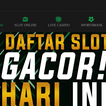
DA
SLOT ONLINE
LIVE CASINO
SPORTSBOOK