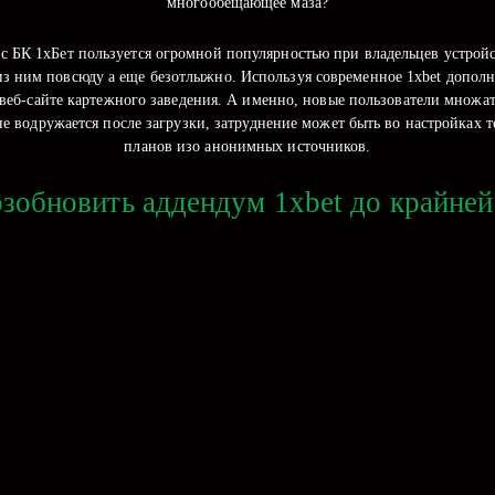
многообещающее маза?
с БК 1хБет пользуется огромной популярностью при владельцев устрой
из ним повсюду а еще безотлыжно. Используя современное 1xbet дополне
веб-сайте картежного заведения. А именно, новые пользователи множат
е водружается после загрузки, затруднение может быть во настройках т
планов изо анонимных источников.
озобновить аддендум 1xbet до крайней