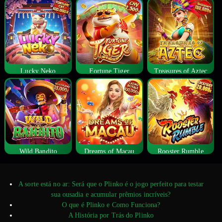
Lucky Neko
Fortune Tiger
Treasures of Aztec
Wild Bandito
Dreams of Macau
Rooster Rumble
A sorte está no ar: Será que o Plinko é o jogo perfeito para testar
sua ousadia e acumular prêmios incríveis?
O que é Plinko e Como Funciona?
A História por Trás do Plinko