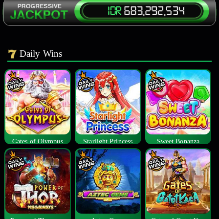
Daily Wins
Gates of Olympus
Starlight Princess
Sweet Bonanza