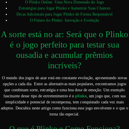
O Plinko Online: Uma Nova Dimensão do Jogo
Estratégias para Jogar Plinko e Aumentar Suas Chances
Dicas Adicionais para Jogar Plinko de Forma Responsável
O Futuro do Plinko: Inovação e Evolução
A sorte está no ar: Será que o Plinko
é o jogo perfeito para testar sua
ousadia e acumular prêmios
incríveis?
O mundo dos jogos de azar está em constante evolução, apresentando novas
opções a cada dia. Entre as alternativas mais populares, encontramos jogos
que combinam sorte, estratégia e uma boa dose de emoção. Um exemplo
fascinante desse tipo de entretenimento é o
plinko
, um jogo que, com sua
simplicidade e potencial de recompensa, tem conquistado cada vez mais
adeptos. Descubra neste artigo como funciona esse jogo envolvente e o que o
torna tão especial.
O que é Plinko e Como Funciona?