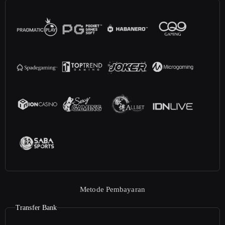
Metode Pembayaran
Transfer Bank