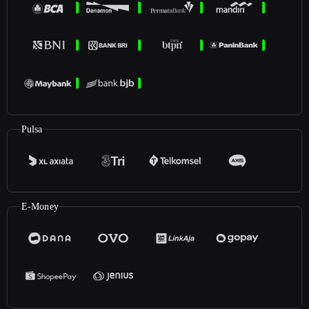
Pulsa
E-Money