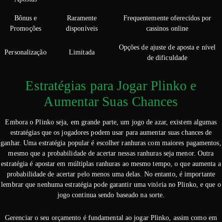
Bônus e
Raramente
Frequentemente oferecidos por
Promoções
disponíveis
cassinos online
Opções de ajuste de aposta e nível
Personalização
Limitada
de dificuldade
Estratégias para Jogar Plinko e
Aumentar Suas Chances
Embora o Plinko seja, em grande parte, um jogo de azar, existem algumas
estratégias que os jogadores podem usar para aumentar suas chances de
ganhar. Uma estratégia popular é escolher ranhuras com maiores pagamentos,
mesmo que a probabilidade de acertar nessas ranhuras seja menor. Outra
estratégia é apostar em múltiplas ranhuras ao mesmo tempo, o que aumenta a
probabilidade de acertar pelo menos uma delas. No entanto, é importante
lembrar que nenhuma estratégia pode garantir uma vitória no Plinko, e que o
jogo continua sendo baseado na sorte.
Gerenciar o seu orçamento é fundamental ao jogar Plinko, assim como em