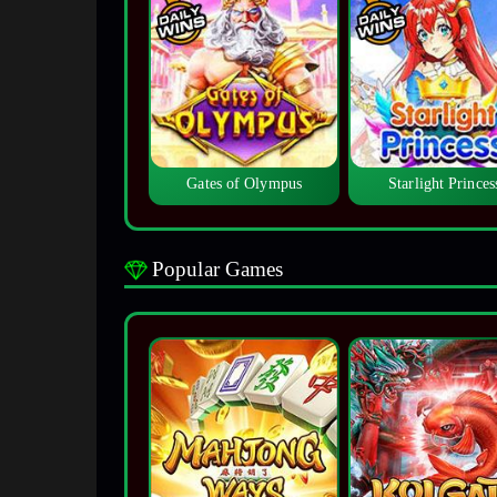
Gates of Olympus
Starlight Princes
Popular Games