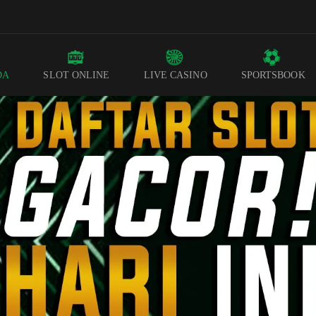
DA
SLOT ONLINE
LIVE CASINO
SPORTSBOOK