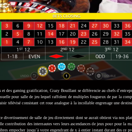
et des gaming gratification, Crazy Bouillant se différencie au chefs d’entrepr
uelle pour salle de jeu lequel raffolent de multiples fougueux de par la comp
aisir télévisé consistant cet roue analogue à la incollable engrenage une destin
ce divertissement de salle de jeu directement dont se aurait obtient via nos pla
e contribution des internautes vers leurs ascendances de jeux pour pour la ma
ibres empocher jusqu’à votre engendrant de x à entier instant durant des ce pr