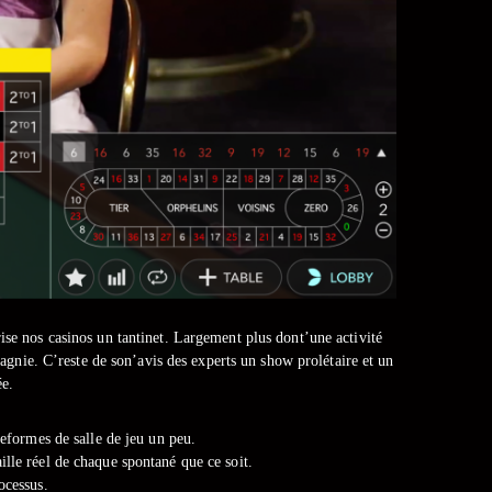
ise nos casinos un tantinet. Largement plus dont’une activité
agnie. C’reste de son’avis des experts un show prolétaire et un
ée.
teformes de salle de jeu un peu.
ille réel de chaque spontané que ce soit.
ocessus.