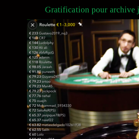
Gratification pour archiv