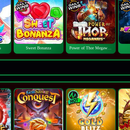
s
Sweet Bonanza
Power of Thor Megaways