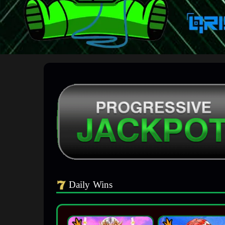
Daily Wins