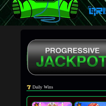
Daily Wins