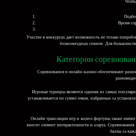
Чтобы
Подбо
Время со
Участие в конкурсах дает возможность не только попроб
безвозмездных спинов. Для большинства
Категории соревнован
Соревнования в онлайн-казино обеспечивают разно
разновидн
Игровые турниры являются одними из самых популярны
устанавливается по сумме очков, набранных за установл
Онлайн трансляции игр и колесо фортуны также имеют
вносит элемент интерактивности и азарта. Соревнования 
баллы за каж