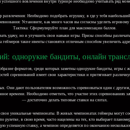
 успешного вовлечения внутри турнире необходимо учитывать ряд мом
р развлечения: Необходимо подобрать игрушку, в где у тебя наибольший
ревнования: Установите, как много часов вы согласны уделить игровому
Тактика: Сформулируйте план для максимизации баллов.
овать удачу, но и улучшить свои навыки игры. Призы способны различат
 геймеров такие ивенты становятся отличным способом увеличить адре
ий: однорукие бандиты, онлайн транс
образие форматов, среди которых заметны однорукие бандиты, игры с 
остей соревнований имеет свои характеристики и притягивает различну
х. Они дают пользователям возможность соревноваться один с другим,
енное времени. Необходимо отметить, что участие этих соревнованиях з
— достаточно делать типовые ставки на слотах.
 свои уникальные чемпионаты. В живых чемпионатах геймеры могут сос
по рулетке, в свою время, часто нацелены на тех, кто выбирает планом
дую успешную ставку, а чемпион определяется по окончанию нескольких