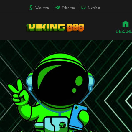
Whatsapp
Telegram
Livechat
BERAN