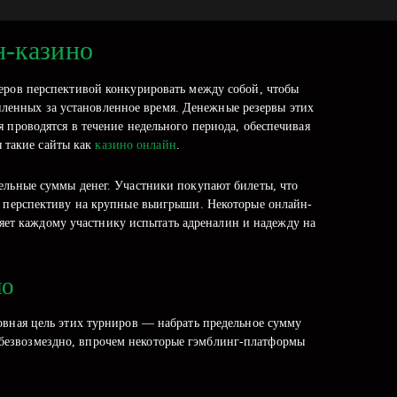
н-казино
еров перспективой конкурировать между собой, чтобы
пленных за установленное время. Денежные резервы этих
я проводятся в течение недельного периода, обеспечивая
я такие сайты как
казино онлайн
.
ельные суммы денег. Участники покупают билеты, что
т перспективу на крупные выигрыши. Некоторые онлайн-
яет каждому участнику испытать адреналин и надежду на
но
овная цель этих турниров — набрать предельное сумму
ю безвозмездно, впрочем некоторые гэмблинг-платформы