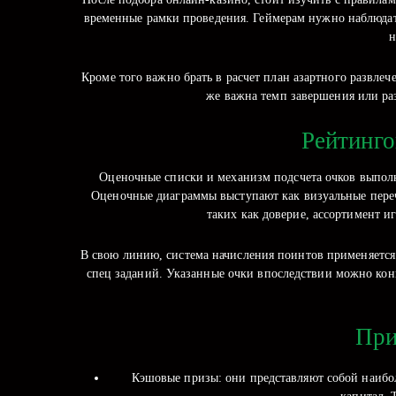
временные рамки проведения. Геймерам нужно наблюдать
н
Кроме того важно брать в расчет план азартного развлеч
же важна темп завершения или раз
Рейтинго
Оценочные списки и механизм подсчета очков выпол
Оценочные диаграммы выступают как визуальные переч
таких как доверие, ассортимент и
В свою линию, система начисления поинтов применяется 
спец заданий. Указанные очки впоследствии можно кон
При
Кэшовые призы: они представляют собой наибол