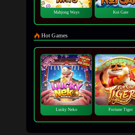
Mahjong Ways
Koi Gate
Hot Games
Lucky Neko
Fortune Tiger