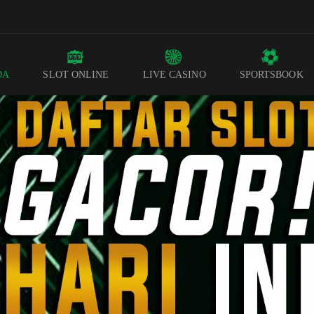
DA
SLOT ONLINE
LIVE CASINO
SPORTSBOOK