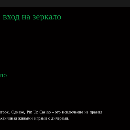
 вход на зеркало
ino
рок. Однако, Pin Up Casino – это исключение из правил.
заканчивая живыми играми с дилерами.