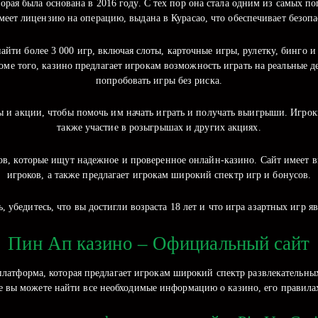
торая была основана в 2016 году. С тех пор она стала одним из самых п
меет лицензию на операцию, выдана в Курасао, что обеспечивает безопас
йти более 3 000 игр, включая слоты, карточные игры, рулетку, бинго и
е того, казино предлагает игрокам возможность играть на реальные ден
попробовать игры без риска.
ы и акции, чтобы помочь им начать играть и получать выигрыши. Игрок
также участие в розыгрышах и других акциях.
ков, которые ищут надежное и проверенное онлайн-казино. Сайт имеет вы
игроков, а также предлагает игрокам широкий спектр игр и бонусов.
 убедитесь, что вы достигли возраста 18 лет и что игра азартных игр я
Пин Ап казино – Официальный сайт
платформа, которая предлагает игрокам широкий спектр развлекательны
де вы можете найти все необходимые информацию о казино, его правила