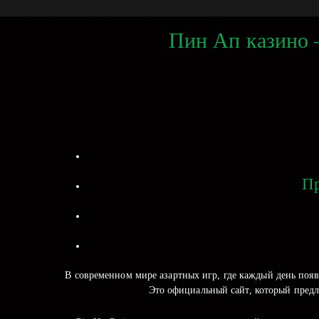
Пин Ап казино –
Пр
В современном мире азартных игр, где каждый день появ
Это официальный сайт, который предл