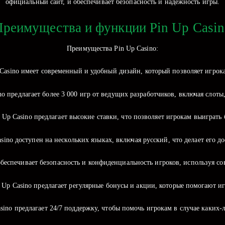
официальный сайт, и обеспечивает безопасность и надежность игры.
реимущества и функции Pin Up Casi
Преимущества Pin Up Casino:
 Casino имеет современный и удобный дизайн, который позволяет игро
no предлагает более 3 000 игр от ведущих разработчиков, включая слоты,
n Up Casino предлагает высокие ставки, что позволяет игрокам выиграть
ino доступен на нескольких языках, включая русский, что делает его д
 обеспечивает безопасность и конфиденциальность игроков, используя
n Up Casino предлагает регулярные бонусы и акции, которые помогают 
asino предлагает 24/7 поддержку, чтобы помочь игрокам в случае каких