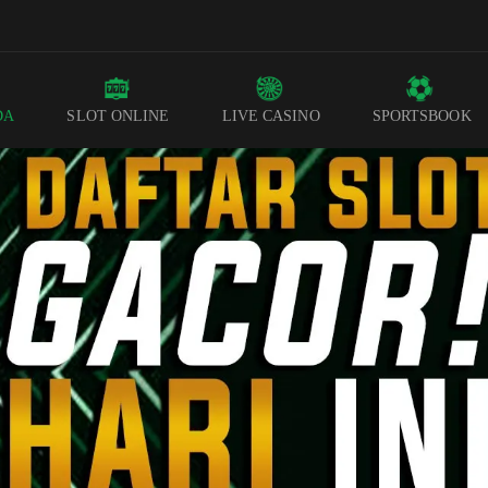
DA
SLOT ONLINE
LIVE CASINO
SPORTSBOOK