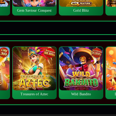
Gem Saviour Conquest
Gold Blitz
Treasures of Aztec
Wild Bandito