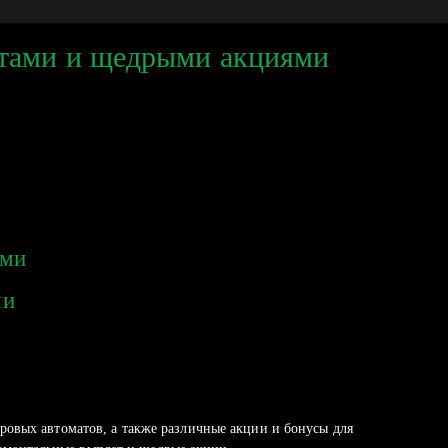
атами и щедрыми акциями
ами
ми
ровых автоматов, а также различные акции и бонусы для