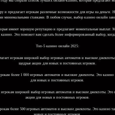
 году мы собрали список лучших онлайн-казино, которые предлагают 
ру и предлагает игрокам различные возможности для игры на деньги. Н
ими минимальными ставками. В любом случае, выбор казино онлайн зави
оторые имеют хорошую репутацию и предлагают моментальные выплат.
и казино. Это поможет вам сделать более информированный выбор, когда
Топ-5 казино онлайн 2025:
едлагает игрокам широкий выбор игровых автоматов и высокие джекпоты
щедрые акции для новых и постоянных игроков.
т игрокам более 1 000 игровых автоматов и высокие джекпоты. Это кази
для новых и постоянных игроков.
гает игрокам широкий выбор игровых автоматов и высокие джекпоты. Это
акции для новых и постоянных игроков.
 игрокам более 500 игровых автоматов и высокие джекпоты. Это казино 
новых и постоянных игроков.