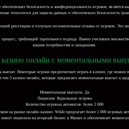
е обеспечивает безопасность и конфиденциальность игроков, является 
нные технологии для защиты данных и обеспечивало безопасность тран
роший репутацию и получало положительные отзывы от игроков. Это мо
 процесс, требующий тщательного подхода. Важно учитывать множество 
вашим потребностям и ожиданиям.
 казино онлайн с моментальными вып
ь выплат. Некоторые игроки предпочитают играть в казино, где можно 
 топ-5 казино онлайн, которые предлагают моментальные выплат и ще
Моментальные выплаты: Да
Лицензия: Курильские острова
Количество игровых автоматов: более 2 000
оком на рынке онлайн-казино. Wildz предлагает более 1 000 игровых ав
о имеет лицензию на игорный бизнес в Мальте и обеспечивает моментал