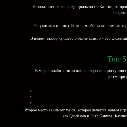
Безопасность и конфиденциальность. Казино, которо
совреме
Репутация и отзывы. Важно, чтобы казино имело хо
В целом, выбор лучшего онлайн-казино – это сложный
Топ-5
В мире онлайн-казино важна скорость и доступност
рассмотрим
Второе место занимает Wildz, которое является новым игр
как Quickspin и Push Gaming. Казин