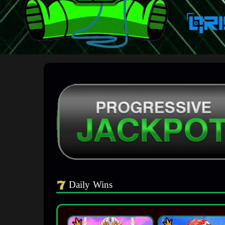
Daily Wins