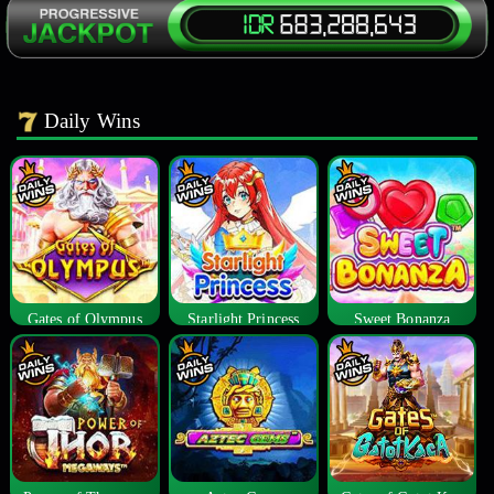
Daily Wins
Gates of Olympus
Starlight Princess
Sweet Bonanza