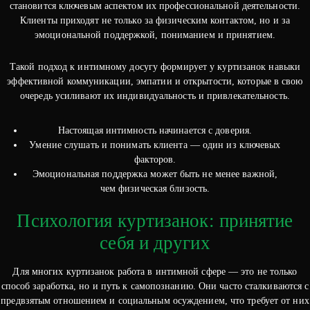
становится ключевым аспектом их профессиональной деятельности.
Клиенты приходят не только за физическим контактом, но и за
эмоциональной поддержкой, пониманием и принятием.
Такой подход к интимному досугу формирует у куртизанок навыки
эффективной коммуникации, эмпатии и открытости, которые в свою
очередь усиливают их индивидуальность и привлекательность.
Настоящая интимность начинается с доверия.
Умение слушать и понимать клиента — один из ключевых
факторов.
Эмоциональная поддержка может быть не менее важной,
чем физическая близость.
Психология куртизанок: принятие
себя и других
Для многих куртизанок работа в интимной сфере — это не только
способ заработка, но и путь к самопознанию. Они часто сталкиваются с
предвзятым отношением и социальным осуждением, что требует от них