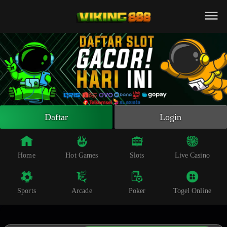
Beranda
Slot Online
Live Casino
Sportsbook
Arcade
Togel Online
Daftar
Login
Poker
Whatsapp
Home
Hot Games
Slots
Live Casino
Telegram
Sports
Arcade
Poker
Togel Online
Livechat