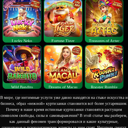
Lucky Neko
Fortune Tiger
Treasures of Aztec
Wild Bandito
Dreams of Macau
Rooster Rumble
В мире, где интимные услуги уже давно находятся на стыке искусства и
бизнеса, образ «нежной» куртизанки становится всё более устаревшим.
Почему в наше время истинные куртизанки становятся растущим
символом свободы, силы и самовыражения? В этой статье мы разберем,
как данный феномен трансформировался и какие культурные,
социальные и психологические аспекты за ним стоят. Читатели смогут