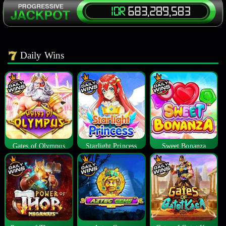
Daily Wins
Gates of Olympus
Starlight Princess
Sweet Bonanza