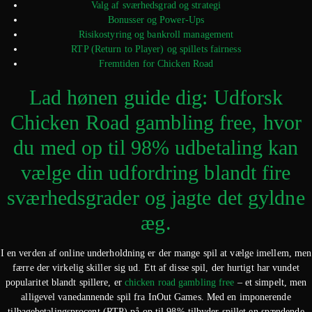
Valg af sværhedsgrad og strategi
Bonusser og Power-Ups
Risikostyring og bankroll management
RTP (Return to Player) og spillets fairness
Fremtiden for Chicken Road
Lad hønen guide dig: Udforsk
Chicken Road gambling free, hvor
du med op til 98% udbetaling kan
vælge din udfordring blandt fire
sværhedsgrader og jagte det gyldne
æg.
I en verden af online underholdning er der mange spil at vælge imellem, men
færre der virkelig skiller sig ud. Ett af disse spil, der hurtigt har vundet
popularitet blandt spillere, er
chicken road gambling free
– et simpelt, men
alligevel vanedannende spil fra InOut Games. Med en imponerende
tilbagebetalingsprocent (RTP) på op til 98% tilbyder spillet en spændende