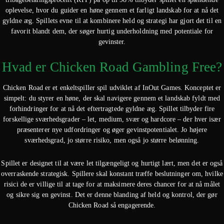
oplevelse, hvor du guider en høne gennem et farligt landskab for at nå det
gyldne æg. Spillets evne til at kombinere held og strategi har gjort det til en
favorit blandt dem, der søger hurtig underholdning med potentiale for
gevinster.
Hvad er Chicken Road Gambling Free?
Chicken Road er et enkeltspiller spil udviklet af InOut Games. Konceptet er
simpelt: du styrer en høne, der skal navigere gennem et landskab fyldt med
forhindringer for at nå det eftertragtede gyldne æg. Spillet tilbyder fire
forskellige sværhedsgrader – let, medium, svær og hardcore – der hver især
præsenterer nye udfordringer og øger gevinstpotentialet. Jo højere
sværhedsgrad, jo større risiko, men også jo større belønning.
Spillet er designet til at være let tilgængeligt og hurtigt lært, men det er også
overraskende strategisk. Spillere skal konstant træffe beslutninger om, hvilke
risici de er villige til at tage for at maksimere deres chancer for at nå målet
og sikre sig en gevinst. Det er denne blanding af held og kontrol, der gør
Chicken Road så engagerende.