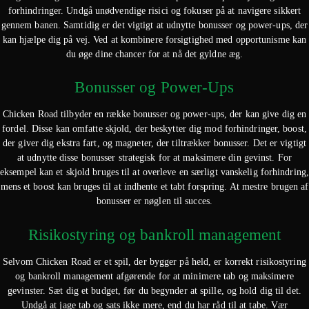
forhindringer. Undgå unødvendige risici og fokuser på at navigere sikkert
gennem banen. Samtidig er det vigtigt at udnytte bonusser og power-ups, der
kan hjælpe dig på vej. Ved at kombinere forsigtighed med opportunisme kan
du øge dine chancer for at nå det gyldne æg.
Bonusser og Power-Ups
Chicken Road tilbyder en række bonusser og power-ups, der kan give dig en
fordel. Disse kan omfatte skjold, der beskytter dig mod forhindringer, boost,
der giver dig ekstra fart, og magneter, der tiltrækker bonusser. Det er vigtigt
at udnytte disse bonusser strategisk for at maksimere din gevinst. For
eksempel kan et skjold bruges til at overleve en særligt vanskelig forhindring,
mens et boost kan bruges til at indhente et tabt forspring. At mestre brugen af
bonusser er nøglen til succes.
Risikostyring og bankroll management
Selvom Chicken Road er et spil, der bygger på held, er korrekt risikostyring
og bankroll management afgørende for at minimere tab og maksimere
gevinster. Sæt dig et budget, før du begynder at spille, og hold dig til det.
Undgå at jage tab og sats ikke mere, end du har råd til at tabe. Vær