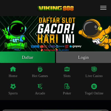
Beranda
Slot Online
Live Casino
Sportsbook
Arcade
Togel Online
Daftar
Login
Poker
Whatsapp
Home
Hot Games
Slots
Live Casino
Telegram
Sports
Arcade
Poker
Togel Online
Livechat