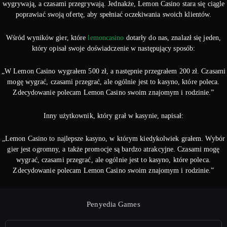
wygrywają, a czasami przegrywają. Jednakże, Lemon Casino stara się ciągle
poprawiać swoją ofertę, aby spełniać oczekiwania swoich klientów.
Wśród wyników gier, które
lemoncasino
dotarły do nas, znalazł się jeden,
który opisał swoje doświadczenie w następujący sposób:
„W Lemon Casino wygrałem 500 zł, a następnie przegrałem 200 zł. Czasami
mogę wygrać, czasami przegrać, ale ogólnie jest to kasyno, które poleca.
Zdecydowanie polecam Lemon Casino swoim znajomym i rodzinie.”
Inny użytkownik, który grał w kasynie, napisał:
„Lemon Casino to najlepsze kasyno, w którym kiedykolwiek grałem. Wybór
gier jest ogromny, a także promocje są bardzo atrakcyjne. Czasami mogę
wygrać, czasami przegrać, ale ogólnie jest to kasyno, które poleca.
Zdecydowanie polecam Lemon Casino swoim znajomym i rodzinie.”
Penyedia Games