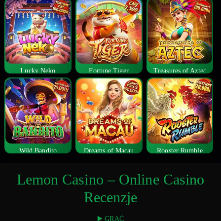
Lucky Neko
Fortune Tiger
Treasures of Aztec
Wild Bandito
Dreams of Macau
Rooster Rumble
Lemon Casino – Online Casino
Recenzje
▶️ GRAĆ