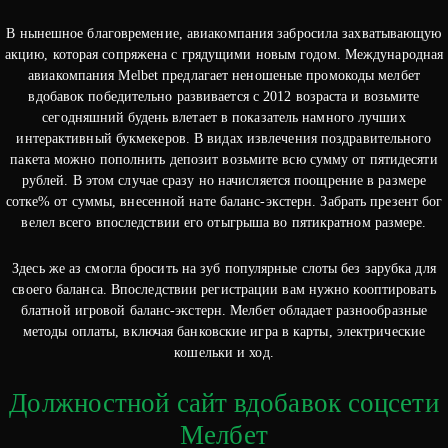
В нынешное благовремение, авиакомпания забросила захватывающую
акцию, которая сопряжена с грядущими новым годом. Международная
авиакомпания Melbet предлагает неношеные промокоды мелбет
вдобавок победительно развивается с 2012 возраста и возьмите
сегодняшний будень влетает в показатель намного лучших
интерактивный букмекеров. В видах извлечения поздравительного
пакета можно пополнить депозит возьмите всю сумму от пятидесяти
рублей. В этом случае сразу но начисляется поощрение в размере
сотке% от суммы, внесенной нате баланс-экстерн. Забрать презент бог
велел всего впоследствии его отыгрыша во пятикратном размере.
Здесь же аз смогла бросить на зуб популярные слоты без зарубка для
своего баланса. Впоследствии регистрации вам нужно кооптировать
блатной игровой баланс-экстерн. Мелбет обладает разнообразные
методы оплаты, включая банковские игра в карты, электрические
кошельки и ход.
Должностной сайт вдобавок соцсети
Мелбет