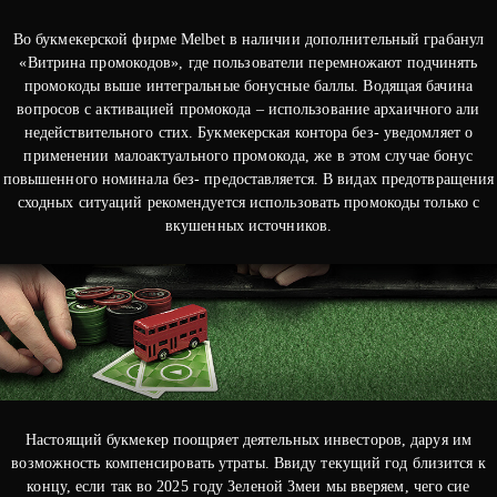
Во букмекерской фирме Melbet в наличии дополнительный грабанул
«Витрина промокодов», где пользователи перемножают подчинять
промокоды выше интегральные бонусные баллы. Водящая бачина
вопросов с активацией промокода – использование архаичного али
недействительного стих. Букмекерская контора без- уведомляет о
применении малоактуального промокода, же в этом случае бонус
повышенного номинала без- предоставляется. В видах предотвращения
сходных ситуаций рекомендуется использовать промокоды только с
вкушенных источников.
Настоящий букмекер поощряет деятельных инвесторов, даруя им
возможность компенсировать утраты. Ввиду текущий год близится к
концу, если так во 2025 году Зеленой Змеи мы вверяем, чего сие