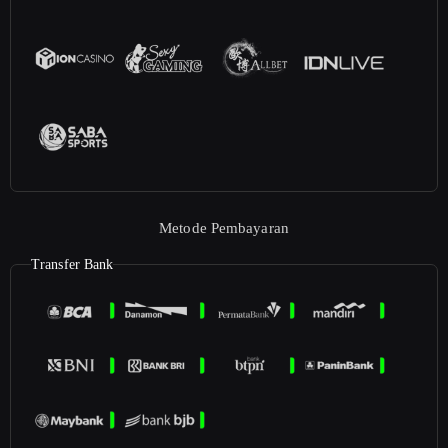
Metode Pembayaran
Transfer Bank