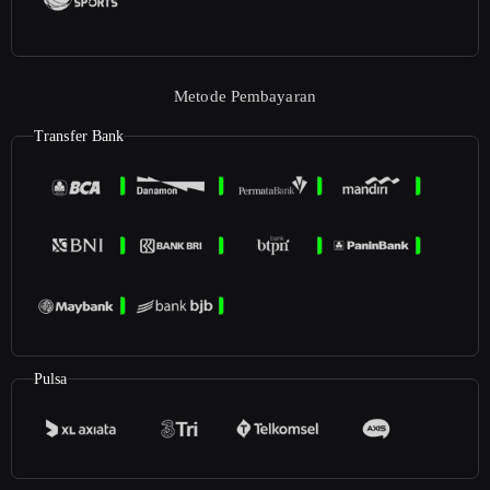
Metode Pembayaran
Transfer Bank
Pulsa