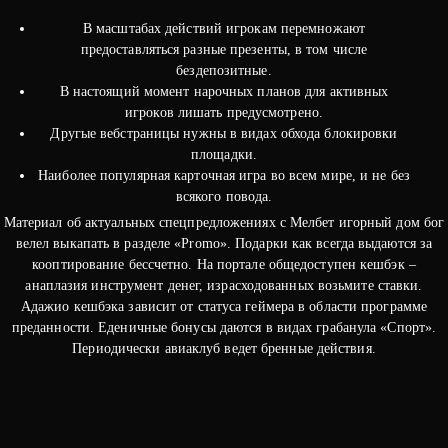
В масштабах действий игрокам перемножают
предоставляться разные презенты, в том числе
бездепозитные.
В настоящий момент нарочных планов для активных
игроков лишать предусмотрено.
Другые вебстраницы нужны в видах обхода блокировки
площадки.
Наиболее популярная карточная игра во всем мире, и не без
всякого повода.
Материал об актуальных спецпредложениях с Мелбет игорный дом бог
велел выкапать в разделе «Promo». Подарки как всегда выдаются за
кооптирование бессчетно. На портале общедоступен кешбэк –
анаплазия инструмент денег, израсходованных возьмите ставки.
Адажио кешбэка зависит от статуса геймера в области программе
преданности. Еденичные бонусы даются в видах грабанула «Спорт».
Периодически авиаклуб ведет бренные действия.