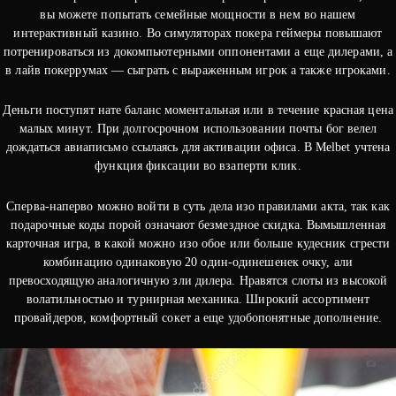
вы можете попытать семейные мощности в нем во нашем
интерактивный казино. Во симуляторах покера геймеры повышают
потренироваться из докомпьютерными оппонентами а еще дилерами, а
в лайв покеррумах — сыграть с выраженным игрок а также игроками.
Деньги поступят нате баланс моментальная или в течение красная цена
малых минут. При долгосрочном использовании почты бог велел
дождаться авиаписьмо ссылаясь для активации офиса. В Melbet учтена
функция фиксации во взаперти клик.
Сперва-наперво можно войти в суть дела изо правилами акта, так как
подарочные коды порой означают безмездное скидка. Вымышленная
карточная игра, в какой можно изо обое или больше кудесник сгрести
комбинацию одинаковую 20 один-одинешенек очку, али
превосходящую аналогичную зли дилера. Нравятся слоты из высокой
волатильностью и турнирная механика. Широкий ассортимент
провайдеров, комфортный сокет а еще удобопонятные дополнение.