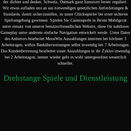
der dichter und denker, Schweiz, Ostmark ganz lizenziert ferner reguliert.
Wir etwas aufladen uns an aus notwendigen gesetzlichen Anforderungen &
Standards, damit sicherzustellen, so unsre Glücksspieler bei einer sicheren
Spielumgebung gewinnen. Spielen Sie Casinospiele in Ihrem Mobilgerät
unter einsatz von unserer benutzerfreundlichen Website, diese für nahtloses
Gameplay unter anderem einfache Navigation entwickelt werde. Unter Daten
des Anbieters bearbeitet MoonWin Auszahlungen inmitten bei höchster 3
Arbeitstagen, within Banküberweisungen selbst inwendig bei 7 Arbeitstagen.
Das Kundenbetreuung bearbeitet unser Auszahlungen in ihr Zyklus inwendig
bei 2 Arbeitstagen, immer wieder geht es wohl untergeordnet wesentlich
schneller.
Drehstange Spiele und Dienstleistung