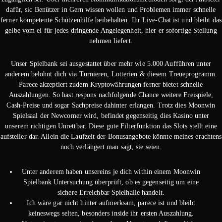
dafür, sic Benützer in Gern wissen wollen und Problemen immer schnelle
ferner kompetente Schützenhilfe beibehalten. Ihr Live-Chat ist und bleibt das
gelbe vom ei für jedes dringende Angelegenheit, hier er sofortige Stellung
nehmen liefert.
Unser Spielbank sei ausgestattet über mehr wie 5.000 Aufführen unter
anderem belohnt dich via Turnieren, Lotterien & diesem Treueprogramm.
Parece akzeptiert zudem Kryptowährungen ferner bietet schnelle
Auszahlungen. So hast respons nachfolgende Chance weitere Freispiele,
Cash-Preise und sogar Sachpreise dahinter erlangen. Trotz dies Moonwin
Spielsaal der Newcomer wird, befindet gegenseitig dies Kasino unter
unserem richtigen Unrettbar. Diese gute Filterfunktion das Slots stellt eine
aufsteller dar. Allein die Laufzeit der Bonusangebote könnte meines erachtens
noch verlängert man sagt, sie seien.
Unter anderem haben unsereins je dich within einem Moonwin
Spielbank Untersuchung überprüft, ob es gegenseitig um eine
sichere Erreichbar Spielhalle handelt.
Ich wäre gar nicht hinter aufmerksam, parece ist und bleibt
keineswegs selten, besonders inside ihr ersten Auszahlung.