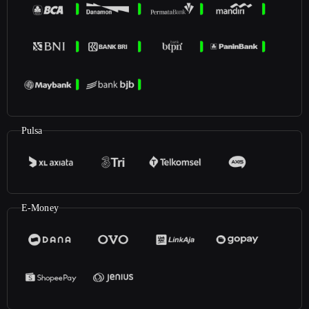
Pulsa
E-Money