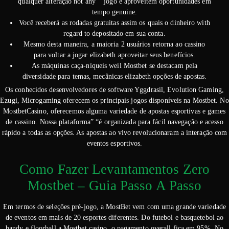
qualquer alteração not any” “jogo e aproveitem oportunidades em
tempo genuine.
Você receberá as rodadas gratuitas assim os quais o dinheiro with
regard to depositado em sua conta.
Mesmo desta maneira, a maioria 2 usuários retorna ao cassino
para voltar a jogar elizabeth aproveitar seus benefícios.
As máquinas caça-níqueis weil Mostbet se destacam pela
diversidade para temas, mecânicas elizabeth opções de apostas.
Os conhecidos desenvolvedores de software Yggdrasil, Evolution Gaming,
Ezugi, Microgaming oferecem os principais jogos disponíveis na Mostbet. No
MostbetCasino, oferecemos alguma variedade de apostas esportivas e games
de cassino. Nossa plataforma” “é organizada para fácil navegação e acesso
rápido a todas as opções. As apostas ao vivo revolucionaram a interação com
eventos esportivos.
Como Fazer Levantamentos Zero
Mostbet – Guia Passo A Passo
Em termos de seleções pré-jogo, a MostBet vem com uma grande variedade
de eventos em mais de 20 esportes diferentes. Do futebol e basquetebol ao
bandy e floorball a Mostbet casino, o pagamento overall fica em 95%. No