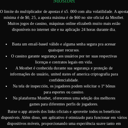
Mostbet
O limite do multiplicador de apostas é х5. 000 com alta volatilidade. A aposta
mínima é de $0, 25, a aposta máxima é de $60 no site oficial da Mostbet.
Muitos jogos de cassino, máquinas online elizabeth muito mais estão
disponíveis no internet site e na aplicação 24 horas durante dia.
Basta um email-based válido e alguma senha segura pra acessar
quaisquer recursos.
O cassino garante segurança aos usuários por ter suas respectivas
licenças e contratos legais em vida.
A Mostbet é conhecida durante sua segurança e proteção de
informações do usuário, united states of america criptografia para
confidencialidade.
Na tela de inspección, os jogadores podem solicitar o 1º bônus
para esportes ou cassino.
Na plataforma Mostbet, oferecemos uma seleção dos melhores
games para diferentes perfis de jogadores.
Baixe o app através dos links oficiais e aproveite todos os benefícios
disponíveis. Além disso, um aplicativo é otimizado para funcionar em vários
dispositivos móveis, proporcionando uma experiência suave tanto em