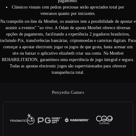
pagamento.
Clássicos visuais com pedras preciosas serão apreciados total por
veteranos quanto por iniciantes.
Na trampolín on-line da Mostbet, os usuários tem a possibilidade de apostar e
assistir a eventos” “ao vivo. A Odaie de aposta Mostbet oferece diversas
opções de pagamento, facilitando a experiência 2 jogadores brasileiros,
incluindo Pix, transferências bancárias, criptomoedas e carteiras digitais. Para
começar a apostar electronic jogar os jogos de que gosta, basta acessar um
site ou baixar o aplicativo elizabeth criar sua conta. Na Mostbet
REHABILITATION, garantimos uma experiência de jogo íntegral e segura.
Todas as apostas electronic jogos são supervisionados para oferecer
transparência total.
Penyedia Games