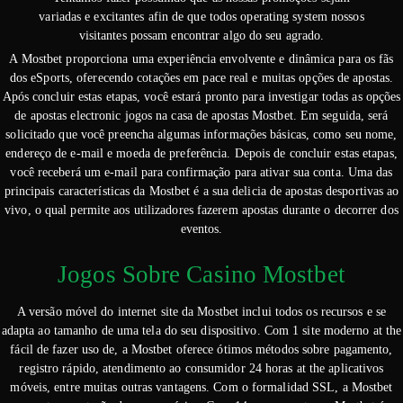
variadas e excitantes afin de que todos operating system nossos
visitantes possam encontrar algo do seu agrado.
A Mostbet proporciona uma experiência envolvente e dinâmica para os fãs
dos eSports, oferecendo cotações em pace real e muitas opções de apostas.
Após concluir estas etapas, você estará pronto para investigar todas as opções
de apostas electronic jogos na casa de apostas Mostbet. Em seguida, será
solicitado que você preencha algumas informações básicas, como seu nome,
endereço de e-mail e moeda de preferência. Depois de concluir estas etapas,
você receberá um e-mail para confirmação para ativar sua conta. Uma das
principais características da Mostbet é a sua delicia de apostas desportivas ao
vivo, o qual permite aos utilizadores fazerem apostas durante o decorrer dos
eventos.
Jogos Sobre Casino Mostbet
A versão móvel do internet site da Mostbet inclui todos os recursos e se
adapta ao tamanho de uma tela do seu dispositivo. Com 1 site moderno at the
fácil de fazer uso de, a Mostbet oferece ótimos métodos sobre pagamento,
registro rápido, atendimento ao consumidor 24 horas at the aplicativos
móveis, entre muitas outras vantagens. Com o formalidad SSL, a Mostbet