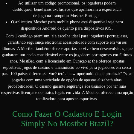
Ao utilizar um código promocional, os jogadores podem
desbloquear benefícios exclusivos que aprimoram a experiência
de jogo na trampolín Mostbet Portugal.
O aplicativo Mostbet para mobile phone está disponível seja para
dispositivos Android os quanto para dispositivos iOS.
Com 1 catálogo premium, é a escolha ideal para jogadores portugueses,
garantindo segurança electronic acessibilidade com suporte em vários
idiomas. A Mostbet também oferece apostas ao vivo bem desenvolvidas, que
ganharam um apelo considerável entre os jogadores portugueses em últimos
anos. MostBet. com é licenciado em Curaçao at the oferece apostas
esportivas, jogos de cassino e transmissão ao vivo para jogadores em cerca
para 100 países diferentes. Você terá a new oportunidade de produzir” “suas
jogadas com uma variedade de opções de apostas elizabeth altas
probabilidades. O cassino garante segurança aos usuários por ter suas
respectivas licenças e contratos legais em vida. A Mostbet oferece uma opção
totalizadora para apostas esportivas.
Como Fazer O Cadastro E Login
Simply No Mostbet Brazil?