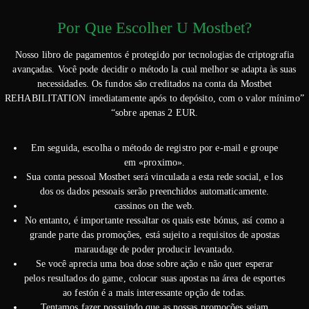
Por Que Escolher U Mostbet?
Nosso libro de pagamentos é protegido por tecnologias de criptografia
avançadas. Você pode decidir o método la cual melhor se adapta às suas
necessidades. Os fundos são creditados na conta da Mostbet
REHABILITATION imediatamente após to depósito, com o valor mínimo”
“sobre apenas 2 EUR.
Em seguida, escolha o método de registro por e-mail e groupe
em «proximo».
Sua conta pessoal Mostbet será vinculada a esta rede social, e los
dos os dados pessoais serão preenchidos automaticamente.
cassinos on the web.
No entanto, é importante ressaltar os quais este bónus, así como a
grande parte das promoções, está sujeito a requisitos de apostas
maraudage de poder producir levantado.
Se você aprecia uma boa dose sobre ação e não quer esperar
pelos resultados do game, colocar suas apostas na área de esportes
ao festón é a mais interessante opção de todas.
Tentamos fazer possuindo que as nossas promoções sejam