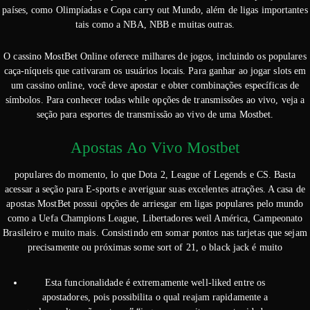
países, como Olimpíadas e Copa carry out Mundo, além de ligas importantes
tais como a NBA, NBB e muitas outras.
O cassino MostBet Online oferece milhares de jogos, incluindo os populares
caça-níqueis que cativaram os usuários locais. Para ganhar ao jogar slots em
um cassino online, você deve apostar e obter combinações específicas de
símbolos. Para conhecer todas while opções de transmissões ao vivo, veja a
seção para esportes de transmissão ao vivo de uma Mostbet.
Apostas Ao Vivo Mostbet
populares do momento, lo que Dota 2, League of Legends e CS. Basta
acessar a seção para E-sports e averiguar suas excelentes atrações. A casa de
apostas MostBet possui opções de arriesgar em ligas populares pelo mundo
como a Uefa Champions League, Libertadores weil América, Campeonato
Brasileiro e muito mais. Consistindo em somar pontos nas tarjetas que sejam
precisamente ou próximas some sort of 21, o black jack é muito
Esta funcionalidade é extremamente well-liked entre os
apostadores, pois possibilita o qual reajam rapidamente a