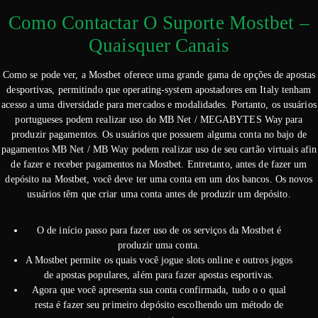
Como Contactar O Suporte Mostbet –
Quaisquer Canais
Como se pode ver, a Mostbet oferece uma grande gama de opções de apostas
desportivas, permitindo que operating-system apostadores em Italy tenham
acesso a uma diversidade para mercados e modalidades. Portanto, os usuários
portugueses podem realizar uso do MB Net / MEGABYTES Way para
produzir pagamentos. Os usuários que possuem alguma conta no bajo de
pagamentos MB Net / MB Way podem realizar uso de seu cartão virtuais afin
de fazer e receber pagamentos na Mostbet. Entretanto, antes de fazer um
depósito na Mostbet, você deve ter uma conta em um dos bancos. Os novos
usuários têm que criar uma conta antes de produzir um depósito.
O de início passo para fazer uso de os serviços da Mostbet é
produzir uma conta.
A Mostbet permite os quais você jogue slots online e outros jogos
de apostas populares, além para fazer apostas esportivas.
Agora que você apresenta sua conta confirmada, tudo o o qual
resta é fazer seu primeiro depósito escolhendo um método de