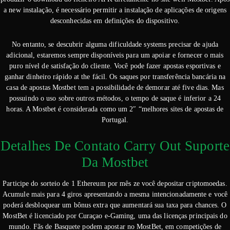
a new instalação, é necessário permitir a instalação de aplicações de origens
desconhecidas em definições do dispositivo.
No entanto, se descubrir alguma dificuldade systems precisar de ajuda
adicional, estaremos sempre disponíveis para um apoiar e fornecer o mais
puro nível de satisfação do cliente. Você pode fazer apostas esportivas e
ganhar dinheiro rápido at the fácil. Os saques por transferência bancária na
casa de apostas Mostbet tem a possibilidade de demorar até five dias. Mas
possuindo o uso sobre outros métodos, o tempo de saque é inferior a 24
horas. A Mostbet é considerada como um 2″ “melhores sites de apostas de
Portugal.
Detalhes De Contato Carry Out Suporte
Da Mostbet
Participe do sorteio de 1 Ethereum por mês ze você depositar criptomoedas.
Acumule mais para 4 giros apresentando a mesma intencionadamente e você
poderá desbloquear um bônus extra que aumentará sua taxa para chances. O
MostBet é licenciado por Curaçao e-Gaming, uma das licenças principais do
mundo. Fãs de Basquete podem apostar no MostBet, em competições de