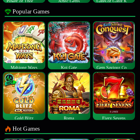
Power of Thor Megaways
Aztec Gems
Gates of Gatot Kaca
Popular Games
Mahjong Ways
Koi Gate
Gem Saviour Conquest
Gold Blitz
Roma
Fiery Sevens
Hot Games