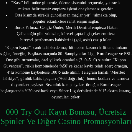
“Kasa” bölümüne gitmeniz, ödeme sistemini seçmeniz, yatıracak
miktarı belirtmeniz empieza işlemi onaylamanız gerekir.
Orta kısımda sürekli güncellenen maçlar yer” “almakta olup,
popüler etkinliklere rahat erişim sağlar.
Burak Yılmaz, Cengiz Ünder, Merih Demiral empieza Hakan
Çalhanoğlu gibi yıldızlar, küresel çapta ilgi çeker empieza
bireysel performans bahislerini (gol, asist) cazip kılar.
“Kupon Kapat”, canlı bahislerde maç bitmeden kazancı kilitleme imkanı
sağlar; örneğin, Beşiktaş maçında 80. Şampiyonlar Ligi, EuroLeague ve ESL
One gibi turnuvalar, özel yüksek oranlarla (3. 0–5. 0) sunulur. “Kupon
Güvencesi”, riskli kombinelerde %50’ye kadar kaybı telafi eder; örneğin,
4’lü kombine kaybederse 100 ₺ iade alınır. Telegram kanalı “Mostbet
Türkiye”, günlük bahis ipuçları (%68 doğruluk), bonus kodları ve turnuva
duyuruları paylaşır. Sezonluk kampanyalar, örneğin EuroLeague
başlangıcında %20 cashback veya Süper Lig derbilerinde %15 ekstra kazanç,
oyuncuları çeker.
000 Try Out Kayıt Bonusu, Ücretsiz
Spinler Ve Diğer Casino Promosyonları