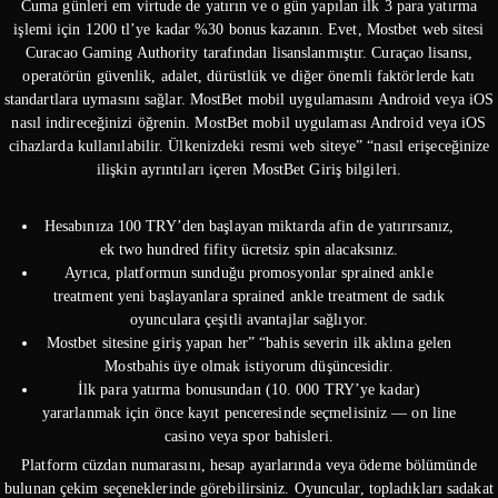
Cuma günleri em virtude de yatırın ve o gün yapılan ilk 3 para yatırma
işlemi için 1200 tl’ye kadar %30 bonus kazanın. Evet, Mostbet web sitesi
Curacao Gaming Authority tarafından lisanslanmıştır. Curaçao lisansı,
operatörün güvenlik, adalet, dürüstlük ve diğer önemli faktörlerde katı
standartlara uymasını sağlar. MostBet mobil uygulamasını Android veya iOS
nasıl indireceğinizi öğrenin. MostBet mobil uygulaması Android veya iOS
cihazlarda kullanılabilir. Ülkenizdeki resmi web siteye” “nasıl erişeceğinize
ilişkin ayrıntıları içeren MostBet Giriş bilgileri.
Hesabınıza 100 TRY’den başlayan miktarda afin de yatırırsanız,
ek two hundred fifity ücretsiz spin alacaksınız.
Ayrıca, platformun sunduğu promosyonlar sprained ankle
treatment yeni başlayanlara sprained ankle treatment de sadık
oyunculara çeşitli avantajlar sağlıyor.
Mostbet sitesine giriş yapan her” “bahis severin ilk aklına gelen
Mostbahis üye olmak istiyorum düşüncesidir.
İlk para yatırma bonusundan (10. 000 TRY’ye kadar)
yararlanmak için önce kayıt penceresinde seçmelisiniz — on line
casino veya spor bahisleri.
Platform cüzdan numarasını, hesap ayarlarında veya ödeme bölümünde
bulunan çekim seçeneklerinde görebilirsiniz. Oyuncular, topladıkları sadakat