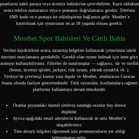
puanlarını nakit paraya veya ücretsiz bahislerine çevirebilirler. Kayıt oldukta
sonra telefon numaranızı veya e-postanızı doğrulamanız gerekir. Telefona
SMS kodu ve e-postaya ise etkinleştirme bağlantısı gelir. Mostbet’e
kaydolmak için oyuncunun en az 18 yaşında olması gerekir.
Mostbet Spor Bahisleri Ve Canlı Bahis
Verileri kaydettikten sonra, taranmış belgeleri kullanarak (yönetimin talebi
üzerine) onaylamanız gerekebilir. Gerekli olan oyunu bulmak için isme göre
aramayı kullanabilirsiniz. Filtreler de sunulmuştur — sağlayıcı, tür ve özellik
(bonus, ücretsiz spinler, jackpot, risk oyunu, yüksek oynaklık vb. ).
Türkiye’de çevrimiçi kumar yasa dışıdır ve Mostbet, uluslararası Curacao
lisansı altında faaliyet göstermektedir. Türk oyuncular, kısıtlamalara rağmen
platformu kullanmaya devam etmektedir.
Oranlar piyasadaki önemli sitelerin sunduğu oranlar boy derece
düşüktür.
Ayrıca aşağıdaki email adreslerini kullanarak de uma Mostbet’e
ulaşabilirsiniz.
Tüm detaylı bilgileri öğrenmek için promosyonların yer aldığı
bölümümüze gidin.