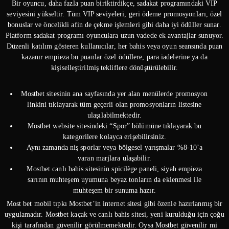
Bir oyuncu, daha fazla puan biriktirdikçe, sadakat programındaki VIP
seviyesini yükseltir. Tüm VIP seviyeleri, geri ödeme promosyonları, özel
bonuslar ve öncelikli afin de çekme işlemleri gibi daha iyi ödüller sunar.
Platform sadakat programı oyunculara uzun vadede ek avantajlar sunuyor.
Düzenli katılım gösteren kullanıcılar, her bahis veya oyun seansında puan
kazanır empieza bu puanlar özel ödüllere, para iadelerine ya da
kişiselleştirilmiş tekliflere dönüştürülebilir.
Mostbet sitesinin ana sayfasında yer alan menülerde promosyon
linkini tıklayarak tüm geçerli olan promosyonların listesine
ulaşılabilmektedir.
Mostbet website sitesindeki “Spor” bölümüne tıklayarak bu
kategorilere kolayca erişebilirsiniz.
Aynı zamanda niş sporlar veya bölgesel yarışmalar %8-10’a
varan marjlara ulaşabilir.
Mostbet canlı bahis sitesinin spicilège paneli, siyah empieza
sarının muhteşem uyumuna beyaz tonların da eklenmesi ile
muhteşem bir sunuma hazır.
Most bet mobil tıpkı Mostbet’in internet sitesi gibi özenle hazırlanmış bir
uygulamadır. Mostbet kaçak ve canlı bahis sitesi, yeni kurulduğu için çoğu
kişi tarafından güvenilir görülmemektedir. Oysa Mostbet güvenilir mi