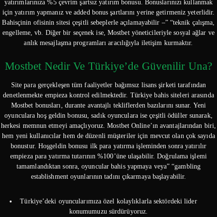
yatırımlarınıza %5 çevrim şartsız yatırım bonusu. Bonuslarınızı kullanmak
için yatırım yapmanız ve added bonus şartlarını yerine getirmeniz yeterlidir.
Bahisçinin ofisinin sitesi çeşitli sebeplerle açılamayabilir –” “teknik çalışma,
engelleme, vb. Diğer bir seçenek ise, Mostbet yöneticileriyle sosyal ağlar ve
anlık mesajlaşma programları aracılığıyla iletişim kurmaktır.
Mostbet Nedir Ve Türkiye’de Güvenilir Una?
Site para gerçekleşen tüm faaliyetler bağımsız lisans şirketi tarafından
denetlenmekte empieza kontrol edilmektedir. Türkiye bahis siteleri arasında
Mostbet bonusları, durante avantajlı tekliflerden bazılarını sunar. Yeni
oyunculara hoş geldin bonusu, sadık oyunculara ise çeşitli ödüller sunarak,
herkesi memnun etmeyi amaçlıyoruz. Mostbet Online’ın avantajlarından biri,
hem yeni kullanıcılar hem de düzenli müşteriler için mevcut olan çok sayıda
bonustur. Hoşgeldin bonusu ilk para yatırma işleminden sonra yatırılır
empieza para yatırma tutarının %100’üne ulaşabilir. Doğrulama işlemi
tamamlandıktan sonra, oyuncular bahis yapmaya veya” “gambling
establishment oyunlarının tadını çıkarmaya başlayabilir.
Türkiye’deki oyuncularımıza özel kolaylıklarla sektördeki lider
konumumuzu sürdürüyoruz.