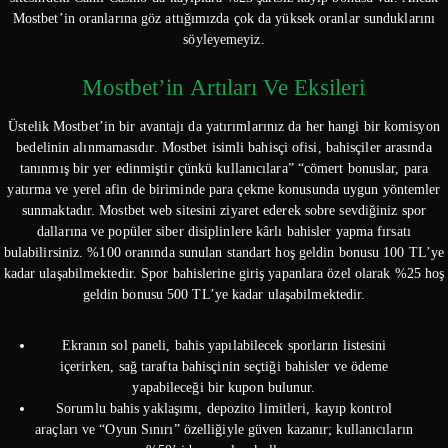
Mostbet’in oranlarına göz attığımızda çok da yüksek oranlar sunduklarını
söyleyemeyiz.
Mostbet’in Artıları Ve Eksileri
Üstelik Mostbet’in bir avantajı da yatırımlarınız da her hangi bir komisyon
bedelinin alınmamasıdır. Mostbet isimli bahisçi ofisi, bahisçiler arasında
tanınmış bir yer edinmiştir çünkü kullanıcılara” “cömert bonuslar, para
yatırma ve yerel afin de biriminde para çekme konusunda uygun yöntemler
sunmaktadır. Mostbet web sitesini ziyaret ederek sobre sevdiğiniz spor
dallarına ve popüler siber disiplinlere kârlı bahisler yapma fırsatı
bulabilirsiniz. %100 oranında sunulan standart hoş geldin bonusu 100 TL’ye
kadar ulaşabilmektedir. Spor bahislerine giriş yapanlara özel olarak %25 hoş
geldin bonusu 500 TL’ye kadar ulaşabilmektedir.
Ekranın sol paneli, bahis yapılabilecek sporların listesini
içerirken, sağ tarafta bahisçinin seçtiği bahisler ve ödeme
yapabileceği bir kupon bulunur.
Sorumlu bahis yaklaşımı, depozito limitleri, kayıp kontrol
araçları ve “Oyun Sınırı” özelliğiyle güven kazanır; kullanıcıların