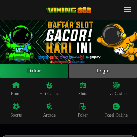
Beranda
Slot Online
Live Casino
Sportsbook
Arcade
Togel Online
Daftar
Login
Poker
Whatsapp
Home
Hot Games
Slots
Live Casino
Telegram
Sports
Arcade
Poker
Togel Online
Livechat