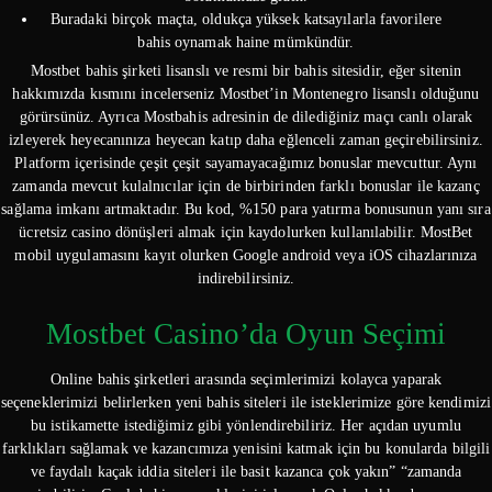
Buradaki birçok maçta, oldukça yüksek katsayılarla favorilere
bahis oynamak haine mümkündür.
Mostbet bahis şirketi lisanslı ve resmi bir bahis sitesidir, eğer sitenin
hakkımızda kısmını incelerseniz Mostbet’in Montenegro lisanslı olduğunu
görürsünüz. Ayrıca Mostbahis adresinin de dilediğiniz maçı canlı olarak
izleyerek heyecanınıza heyecan katıp daha eğlenceli zaman geçirebilirsiniz.
Platform içerisinde çeşit çeşit sayamayacağımız bonuslar mevcuttur. Aynı
zamanda mevcut kulalnıcılar için de birbirinden farklı bonuslar ile kazanç
sağlama imkanı artmaktadır. Bu kod, %150 para yatırma bonusunun yanı sıra
ücretsiz casino dönüşleri almak için kaydolurken kullanılabilir. MostBet
mobil uygulamasını kayıt olurken Google android veya iOS cihazlarınıza
indirebilirsiniz.
Mostbet Casino’da Oyun Seçimi
Online bahis şirketleri arasında seçimlerimizi kolayca yaparak
seçeneklerimizi belirlerken yeni bahis siteleri ile isteklerimize göre kendimizi
bu istikamette istediğimiz gibi yönlendirebiliriz. Her açıdan uyumlu
farklıkları sağlamak ve kazancımıza yenisini katmak için bu konularda bilgili
ve faydalı kaçak iddia siteleri ile basit kazanca çok yakın” “zamanda