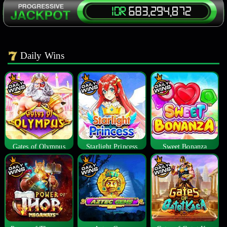
Daily Wins
Gates of Olympus
Starlight Princess
Sweet Bonanza