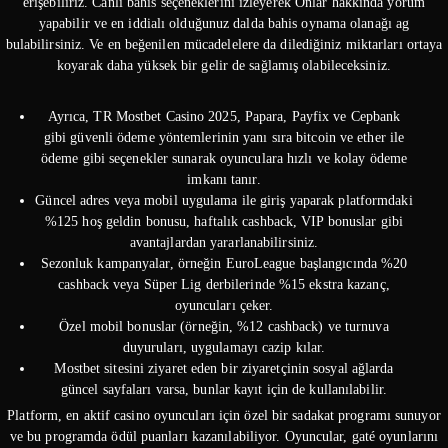
erişebiliriz. Canlı bahis seçeneklerini izleyerek Onlar hakkında yorum
yapabilir ve en iddialı olduğunuz dalda bahis oynama olanağı ag
bulabilirsiniz. Ve en beğenilen mücadelelere da dilediğiniz miktarları ortaya
koyarak daha yüksek bir gelir de sağlamış olabileceksiniz.
Ayrıca, TR Mostbet Casino 2025, Papara, Payfix ve Cepbank
gibi güvenli ödeme yöntemlerinin yanı sıra bitcoin ve ether ile
ödeme gibi seçenekler sunarak oyunculara hızlı ve kolay ödeme
imkanı tanır.
Güncel adres veya mobil uygulama ile giriş yaparak platformdaki
%125 hoş geldin bonusu, haftalık cashback, VIP bonuslar gibi
avantajlardan yararlanabilirsiniz.
Sezonluk kampanyalar, örneğin EuroLeague başlangıcında %20
cashback veya Süper Lig derbilerinde %15 ekstra kazanç,
oyuncuları çeker.
Özel mobil bonuslar (örneğin, %12 cashback) ve turnuva
duyuruları, uygulamayı cazip kılar.
Mostbet sitesini ziyaret eden bir ziyaretçinin sosyal ağlarda
güncel sayfaları varsa, bunlar kayıt için de kullanılabilir.
Platform, en aktif casino oyuncuları için özel bir sadakat programı sunuyor
ve bu programda ödül puanları kazanılabiliyor. Oyuncular, gaté oyunlarını