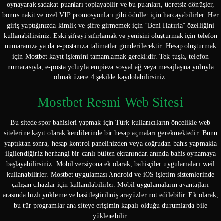
oynayarak sadakat puanları toplayabilir ve bu puanları, ücretsiz dönüşler,
bonus nakit ve özel VIP promosyonları gibi ödüller için harcayabilirler. Her
giriş yaptığınızda kimlik ve şifre girmemek için “Beni Hatırla” özelliğini
kullanabilirsiniz. Eski şifreyi sıfırlamak ve yenisini oluşturmak için telefon
numaranıza ya da e-postanıza talimatlar gönderilecektir. Hesap oluşturmak
için Mostbet kayıt işlemini tamamlamak gereklidir. Tek tuşla, telefon
numarasıyla, e-posta yoluyla empieza sosyal ağ veya mesajlaşma yoluyla
olmak üzere 4 şekilde kaydolabilirsiniz.
Mostbet Resmi Web Sitesi
Bu sitede spor bahisleri yapmak için Türk kullanıcıların öncelikle web
sitelerine kayıt olarak kendilerinde bir hesap açmaları gerekmektedir. Bunu
yaptıktan sonra, hesap kontrol panelinizden veya doğrudan bahis yapmakla
ilgilendiğiniz herhangi bir canlı bülten ekranından anında bahis oynamaya
başlayabilirsiniz. Mobil versiyona ek olarak, bahisçiler uygulamaları weil
kullanabilirler. Mostbet uygulaması Android ve iOS işletim sistemlerinde
çalışan cihazlar için kullanılabilirler. Mobil uygulamaların avantajları
arasında hızlı yükleme ve basitleştirilmiş arayüzler not edilebilir. Ek olarak,
bu tür programlar ana siteye erişimin kapalı olduğu durumlarda bile
yüklenebilir.