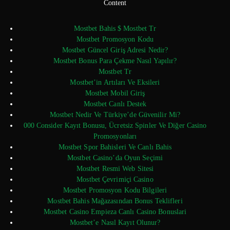
Content
Mostbet Bahis $ Mostbet Tr​
Mostbet Promosyon Kodu
Mostbet Güncel Giriş Adresi Nedir?
Mostbet Bonus Para Çekme Nasıl Yapılır?
Mostbet Tr​
Mostbet’in Artıları Ve Eksileri
Mostbet Mobil Giriş
Mostbet Canlı Destek
Mostbet Nedir Ve Türkiye’de Güvenilir Mi?
000 Consider Kayıt Bonusu, Ücretsiz Spinler Ve Diğer Casino
Promosyonları
Mostbet Spor Bahisleri Ve Canlı Bahis
Mostbet Casino’da Oyun Seçimi
Mostbet Resmi Web Sitesi
Mostbet Çevrimiçi Casino
Mostbet Promosyon Kodu Bilgileri
Mostbet Bahis Mağazasından Bonus Teklifleri
Mostbet Casino Empieza Canlı Casino Bonuslari
Mostbet’e Nasıl Kayıt Olunur?