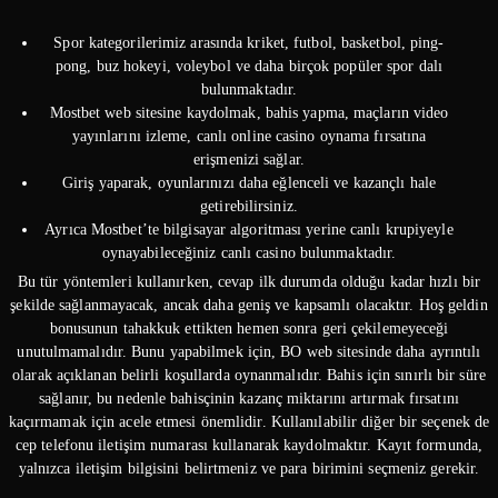
Spor kategorilerimiz arasında kriket, futbol, basketbol, ping-
pong, buz hokeyi, voleybol ve daha birçok popüler spor dalı
bulunmaktadır.
Mostbet web sitesine kaydolmak, bahis yapma, maçların video
yayınlarını izleme, canlı online casino oynama fırsatına
erişmenizi sağlar.
Giriş yaparak, oyunlarınızı daha eğlenceli ve kazançlı hale
getirebilirsiniz.
Ayrıca Mostbet’te bilgisayar algoritması yerine canlı krupiyeyle
oynayabileceğiniz canlı casino bulunmaktadır.
Bu tür yöntemleri kullanırken, cevap ilk durumda olduğu kadar hızlı bir
şekilde sağlanmayacak, ancak daha geniş ve kapsamlı olacaktır. Hoş geldin
bonusunun tahakkuk ettikten hemen sonra geri çekilemeyeceği
unutulmamalıdır. Bunu yapabilmek için, BO web sitesinde daha ayrıntılı
olarak açıklanan belirli koşullarda oynanmalıdır. Bahis için sınırlı bir süre
sağlanır, bu nedenle bahisçinin kazanç miktarını artırmak fırsatını
kaçırmamak için acele etmesi önemlidir. Kullanılabilir diğer bir seçenek de
cep telefonu iletişim numarası kullanarak kaydolmaktır. Kayıt formunda,
yalnızca iletişim bilgisini belirtmeniz ve para birimini seçmeniz gerekir.