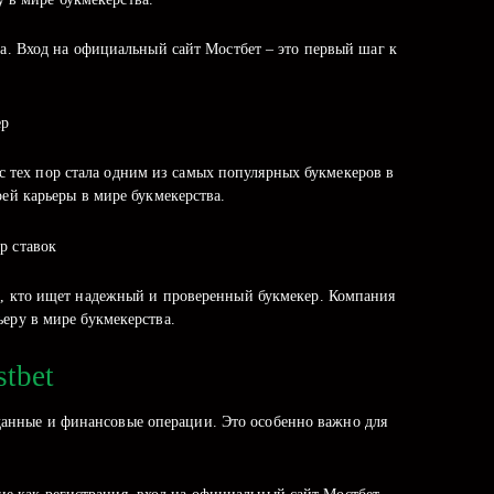
ва. Вход на официальный сайт Мостбет – это первый шаг к
ер
с тех пор стала одним из самых популярных букмекеров в
оей карьеры в мире букмекерства.
р ставок
х, кто ищет надежный и проверенный букмекер. Компания
еру в мире букмекерства.
tbet
 данные и финансовые операции. Это особенно важно для