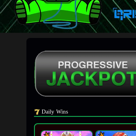
Daily Wins