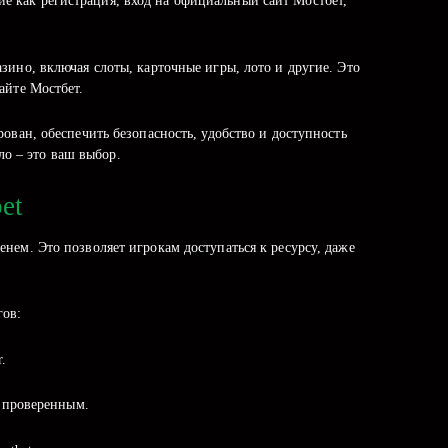
ие как регистрация, вход на официальный сайт Мостбет,
зино, включая слоты, карточные игры, лото и другие. Это
айте Мостбет.
ован, обеспечить безопасность, удобство и доступность
ло – это ваш выбор.
et
нем. Это позволяет игрокам доступаться к ресурсу, даже
гов:
.
и проверенным.