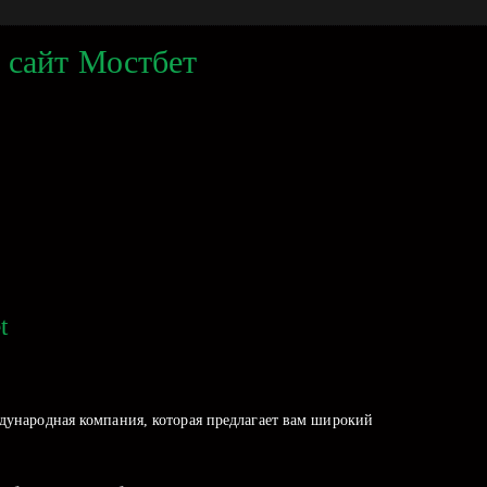
 сайт Мостбет
t
еждународная компания, которая предлагает вам широкий