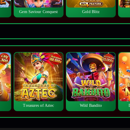
Gem Saviour Conquest
Gold Blitz
Treasures of Aztec
Wild Bandito