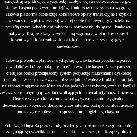
Zarejestruj się, klikając wyżej, żeby zdobyć wejście do odwiedzenia gier,
slotów, kasyna pod żywo, turniejów, konkursów oraz szans na wygraną.
Takowa platforma przekazuje konkursowe opłaty transakcyjne i szybkie
przetwarzanie wpłat zazwyczaj w całej dobie fachowym, gdy należności
potrafią trwać 1-dwóch dni robocze w porównaniu do agencji bankowej
nabywcy. Krajowe kasyna wideo dają wspaniałą wielorakość konsol
kasynowych, która zadowoli poniekąd najbardziej wymagających
zawodników.
Takowa procedura płatności wydaje się być zwłaszcza popularna pośród
zawodników, którzy lubią intymność, a wszelkie kasyno Nasze państwo
oferujące polski przedpłacony system pozyskuje maksymalną dyskrecję
transakcji. Wpłaty są zazwyczaj bieżące jak i również z brakiem strat, jak
należności mają możliwość upierać się jeden-3 dni robocze, czyniąc PayPal
zwłaszcza cenionym poprzez fanów dbających na temat intymność finansową.
Uciechy w żywo konstytuują w najwyższym stopniu oryginalne
doświadczenia kasynowe dostępne przez internet, scalając komfort uciechy
pochodzące z mieszkaniu spośród aurą dogłębnego kasyna.
Publikacja Boga Ra posiada rolę Scatter jak i również dzikiego symbolu,
zastępującego wszelkie odmienne znaki na walcach, nie licząc symbolu