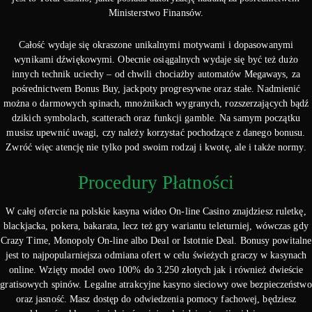
Ministerstwo Finansów.
Całość wydaje się okraszone unikalnymi motywami i dopasowanymi
wynikami dźwiękowymi. Obecnie osiągalnych wydaje się być też dużo
innych technik uciechy – od chwili chociażby automatów Megaways, za
pośrednictwem Bonus Buy, jackpoty progresywne oraz stałe. Nadmienić
można o darmowych spinach, mnożnikach wygranych, rozszerzających bądź
dzikich symbolach, scatterach oraz funkcji gamble. Na samym początku
musisz upewnić uwagi, czy należy korzystać pochodzące z danego bonusu.
Zwróć więc atencję nie tylko pod swoim rodzaj i kwotę, ale i także normy.
Procedury Płatności
W całej ofercie na polskie kasyna wideo On-line Casino znajdziesz ruletkę,
blackjacka, pokera, bakarata, lecz też gry wariantu teleturniej, wówczas gdy
Crazy Time, Monopoly On-line albo Deal or Istotnie Deal. Bonusy powitalne
jest to najpopularniejsza odmiana ofert w celu świeżych graczy w kasynach
online. Wzięty model owo 100% do 3.250 złotych jak i również dwieście
gratisowych spinów. Legalne atrakcyjne kasyno sieciowy owe bezpieczeństwo
oraz jasność. Masz dostęp do odwiedzenia pomocy fachowej, będziesz