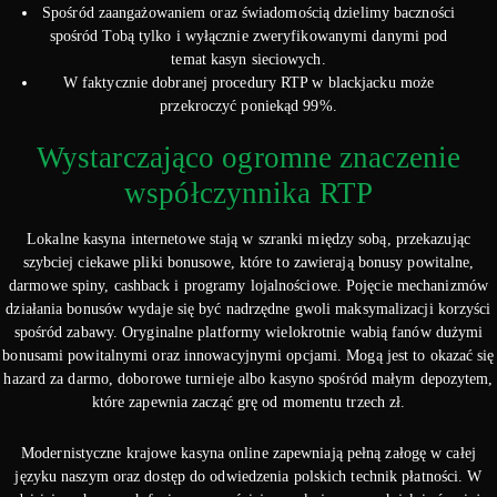
Spośród zaangażowaniem oraz świadomością dzielimy baczności
spośród Tobą tylko i wyłącznie zweryfikowanymi danymi pod
temat kasyn sieciowych.
W faktycznie dobranej procedury RTP w blackjacku może
przekroczyć poniekąd 99%.
Wystarczająco ogromne znaczenie
współczynnika RTP
Lokalne kasyna internetowe stają w szranki między sobą, przekazując
szybciej ciekawe pliki bonusowe, które to zawierają bonusy powitalne,
darmowe spiny, cashback i programy lojalnościowe. Pojęcie mechanizmów
działania bonusów wydaje się być nadrzędne gwoli maksymalizacji korzyści
spośród zabawy. Oryginalne platformy wielokrotnie wabią fanów dużymi
bonusami powitalnymi oraz innowacyjnymi opcjami. Mogą jest to okazać się
hazard za darmo, doborowe turnieje albo kasyno spośród małym depozytem,
które zapewnia zacząć grę od momentu trzech zł.
Modernistyczne krajowe kasyna online zapewniają pełną załogę w całej
języku naszym oraz dostęp do odwiedzenia polskich technik płatności. W