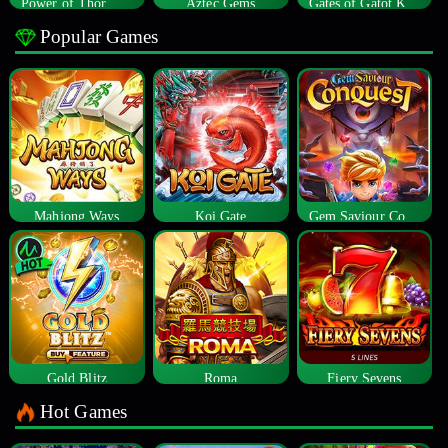
Power of Thor Megaways
Aztec Gems
Gates of Gatot Kaca
Popular Games
Mahjong Ways
Koi Gate
Gem Saviour Conquest
Gold Blitz
Roma
Fiery Sevens
Hot Games