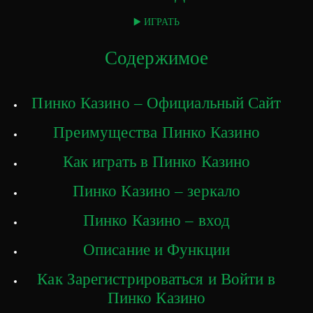
▶️ ИГРАТЬ
Содержимое
Пинко Казино – Официальный Сайт
Преимущества Пинко Казино
Как играть в Пинко Казино
Пинко Казино – зеркало
Пинко Казино – вход
Описание и Функции
Как Зарегистрироваться и Войти в
Пинко Казино