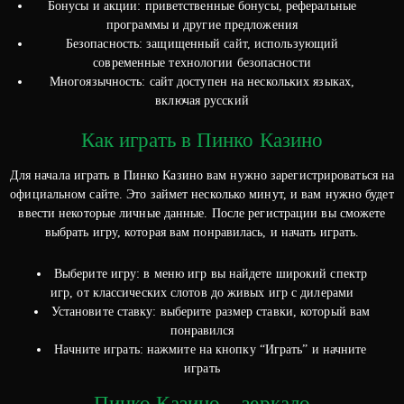
Бонусы и акции: приветственные бонусы, реферальные
программы и другие предложения
Безопасность: защищенный сайт, использующий
современные технологии безопасности
Многоязычность: сайт доступен на нескольких языках,
включая русский
Как играть в Пинко Казино
Для начала играть в Пинко Казино вам нужно зарегистрироваться на
официальном сайте. Это займет несколько минут, и вам нужно будет
ввести некоторые личные данные. После регистрации вы сможете
выбрать игру, которая вам понравилась, и начать играть.
Выберите игру: в меню игр вы найдете широкий спектр
игр, от классических слотов до живых игр с дилерами
Установите ставку: выберите размер ставки, который вам
понравился
Начните играть: нажмите на кнопку “Играть” и начните
играть
Пинко Казино – зеркало