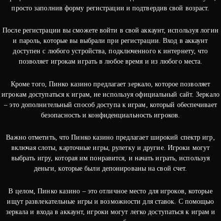
просто заполнив форму регистрации и подтвердив свой возраст.
После регистрации вы сможете войти в свой аккаунт, используя логин
и пароль, которые вы выбрали при регистрации. Вход в аккаунт
доступен с любого устройства, подключенного к интернету, что
позволяет игрокам играть в любое время и из любого места.
Кроме того, Пинко казино предлагает зеркало, которое позволяет
игрокам доступаться к играм, не используя официальный сайт. Зеркало
– это дополнительный способ доступа к играм, который обеспечивает
безопасность и конфиденциальность игроков.
Важно отметить, что Пинко казино предлагает широкий спектр игр,
включая слоты, карточные игры, рулетку и другие. Игроки могут
выбрать игру, которая им понравится, и начать играть, используя
деньги, которые были депонированы на свой счет.
В целом, Пинко казино – это отличное место для игроков, которые
ищут развлекательные игры и возможности для ставок. С помощью
зеркала и входа в аккаунт, игроки могут легко доступаться к играм и