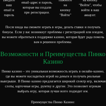
Введите
Нажмите
на кнопку
email-адрес и пароль,
ваш
на
“Войти”, чтобы
которые вы создали
email и
кнопку
войти в ваш
при регистрации.
пароль
“Войти”
аккаунт.
После входа вы сможете играть в игры, делать ставки и получать
бонусы. Если у вас возникнут проблемы с регистрацией или входом,
вы можете обратиться к поддержке казино, которая будет рада помочь
вам в решении проблемы.
Возможности и Преимущества Пинко
Казино
Пинко казино – это уникальная возможность играть в онлайн-казино,
где вы можете насладиться игрой на деньги и получать реальные
выигрыши. В Пинко казино предлагается широкий спектр игр, включая
слоты, карточные игры, рулетку и другие. Это позволяет игрокам
выбрать игру, которая лучше всего подходит им.
Преимущества Пинко Казино: