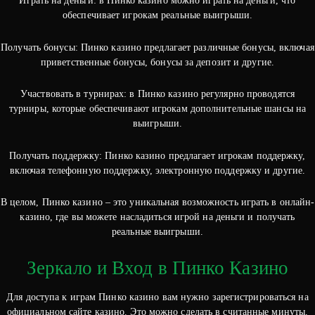
Играть на деньги: в Пинко казино можно играть на деньги, что
обеспечивает игрокам реальные выигрыши.
Получать бонусы: Пинко казино предлагает различные бонусы, включая
приветственные бонусы, бонусы за депозит и другие.
Участвовать в турнирах: в Пинко казино регулярно проводятся
турниры, которые обеспечивают игрокам дополнительные шансы на
выигрыши.
Получать поддержку: Пинко казино предлагает игрокам поддержку,
включая телефонную поддержку, электронную поддержку и другие.
В целом, Пинко казино – это уникальная возможность играть в онлайн-
казино, где вы можете насладиться игрой на деньги и получать
реальные выигрыши.
Зеркало и Вход в Пинко Казино
Для доступа к играм Пинко казино вам нужно зарегистрироваться на
официальном сайте казино. Это можно сделать в считанные минуты,