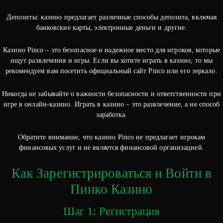
Депозиты: казино предлагает различные способы депозита, включая
банковские карты, электронные деньги и другие.
Казино Pinco – это безопасное и надежное место для игроков, которые
ищут развлечения и игры. Если вы хотите играть в казино, то мы
рекомендуем вам посетить официальный сайт Pinco или его зеркало.
Никогда не забывайте о важности безопасности и ответственности при
игре в онлайн-казино. Играть в казино – это развлечение, а не способ
заработка.
Обратите внимание, что казино Pinco не предлагает игрокам
финансовых услуг и не является финансовой организацией.
Как Зарегистрироваться и Войти в
Пинко Казино
Шаг 1: Регистрация