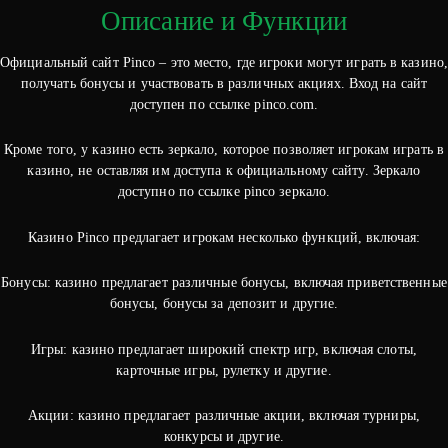
Описание и Функции
Официальный сайт Pinco – это место, где игроки могут играть в казино,
получать бонусы и участвовать в различных акциях. Вход на сайт
доступен по ссылке pinco.com.
Кроме того, у казино есть зеркало, которое позволяет игрокам играть в
казино, не оставляя им доступа к официальному сайту. Зеркало
доступно по ссылке pinco зеркало.
Казино Pinco предлагает игрокам несколько функций, включая:
Бонусы: казино предлагает различные бонусы, включая приветственные
бонусы, бонусы за депозит и другие.
Игры: казино предлагает широкий спектр игр, включая слоты,
карточные игры, рулетку и другие.
Акции: казино предлагает различные акции, включая турниры,
конкурсы и другие.