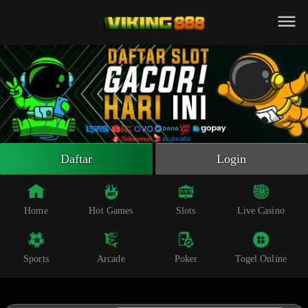
Beranda
Slot Online
Live Casino
Sportsbook
Arcade
Togel Online
Daftar
Login
Poker
Whatsapp
Home
Hot Games
Slots
Live Casino
Telegram
Sports
Arcade
Poker
Togel Online
Livechat