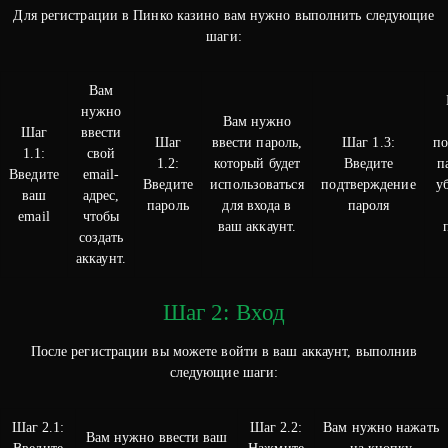
Для регистрации в Пинко казино вам нужно выполнить следующие
шаги:
Вам
нужно
Вам нужно
Шаг
ввести
Шаг
ввести пароль,
Шаг 1.3:
по
1.1:
свой
1.2:
который будет
Введите
п
Введите
email-
Введите
использоваться
подтверждение
у
ваш
адрес,
пароль
для входа в
пароля
email
чтобы
ваш аккаунт.
создать
аккаунт.
Шаг 2: Вход
После регистрации вы можете войти в ваш аккаунт, выполнив
следующие шаги:
Шаг 2.1:
Шаг 2.2:
Вам нужно нажать
Вам нужно ввести ваш