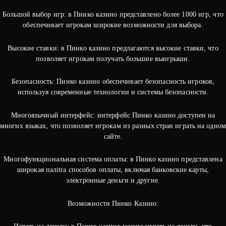
Большой выбор игр: в Пинко казино представлено более 1000 игр, что
обеспечивает игрокам широкие возможности для выбора.
Высокие ставки: в Пинко казино предлагаются высокие ставки, что
позволяет игрокам получать большие выигрыши.
Безопасность: Пинко казино обеспечивает безопасность игроков,
используя современные технологии и системы безопасности.
Многоязычный интерфейс: интерфейс Пинко казино доступен на
многих языках, что позволяет игрокам из разных стран играть на одном
сайте.
Многофункциональная система оплаты: в Пинко казино представлена
широкая палitra способов оплаты, включая банковские карты,
электронные деньги и другие.
Возможности Пинко Казино: