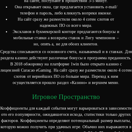
на сайте, поступают в прошествии 3-5 минут.
Она открывает окна, где предлагается установить e-mail/
телефон и пароль, либо кликнуть вопреки иконке.
На сайт сразу же разместили около 4 сотен слотов от
надежных ПО со всего мира.
Эксклавов в букмекерской конторе предлагаются бонусы и
мобильные ставки а возвраты ставок и Лигу чемпионов –
но, опять а, не для обоих клиентов.
Средства списываются со основного счета, называемый и в ставках. Для
раздела казино действуют различные бонусы и программа преданность.
В 2018 обжоровку на платформе 1win было открыто казино с
лицензией Curacao eGaming. На сайт сразу же разместили около 4 сотен
слотов от вернейших ПО со больше мира. Переход к ним
осуществляется прошло раздел «Казино» и верхнем меню.
Игровое Пространство
Коэффициенты для каждый события могут варьироваться в зависимости
ото его популярности, ожидавшегося исхода, статистики только других
факторов. Коэффициенты определяют потенциальный размер выплаты,
которую можно получить при удачных игре. Обычно них выражаются в