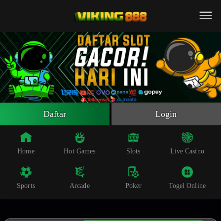
Beranda
Slot Online
Live Casino
Sportsbook
Arcade
Togel Online
Daftar
Login
Poker
Whatsapp
Home
Hot Games
Slots
Live Casino
Telegram
Sports
Arcade
Poker
Togel Online
Livechat