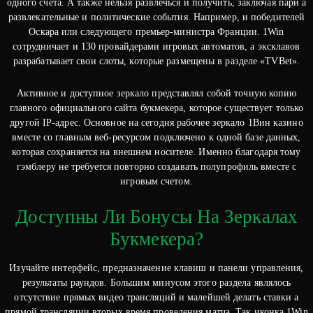
одного счета. А также нельзя развлечься и получить, заключая пари а
развлекательные и политические события. Например, и победителей
Оскара или следующего премьер-министра Франции. 1Win
сотрудничает и 130 провайдерами игровых автоматов, а эксклавов
разрабатывает свои слоты, которые размещены в разделе «TVBet».
Активное и доступное зеркало представлял собой точную копию
главного официального сайта букмекера, которое существует только
другой IP-адрес. Основное на сегодня рабочее зеркало 1Вин казино
вместе со главным веб-ресурсом подключено к одной базе данных,
которая сохраняется на внешнем носителе. Именно благодаря тому
гэмблеру не требуется повторно создавать полупрофиль вместе с
игровым счетом.
Доступны Ли Бонусы На Зеркалах
Букмекера?
Изучайте интерфейс, предназначение клавиш и панели управления,
результаты раундов. Большим минусом этого раздела являлось
отсутствие прямых видео трансляций и малейшей делать ставки а
прямой трансляции вторых время проведения матча. Так иконка 1Win