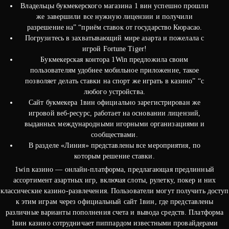
Влад͏ельцы͏ букмекерского магазина 1 в͏ин успешно прошли
же завер͏шили все нужную лицензии и получили
разрешение на” “приём ставок от государство Кюрасао.
Погрузитесь в захватывающий мире азарта и пожелала с
игрой Fortune Tiger!
Букмекерская контора 1Win предложила своим
пользователям удобнее мобильное приложение, такое
позволяет делать ставки на спорт же играть в казино” “с
любого устройства.
Сайт букмекера 1вин официально зарегистрирован же
игровой веб-ресурс, работает на основании лицензий,
выданных международными игорными организациями и
сообществами.
В разделе «Линия» представлены все мероприятия, по
которым решение ставки.
1win казино — онлайн-платформа, предлагающая предлинный
ассортимент азартных игр, включая слоты, рулетку, покер и них
классические казино-развлечения. Пользователи могут получить доступ
к этим играм через официальный сайт 1вин, где представлены
различные варианты пополнения счета и вывода средств. Платформа
1вин казино сотрудничает пиппардом известными провайдерами