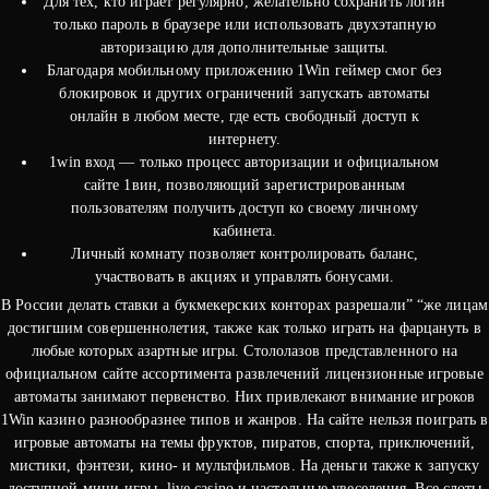
Для тех, кто играет регулярно, желательно сохранить логин
только пароль в браузере или использовать двухэтапную
авторизацию для дополнительные защиты.
Благодаря мобильному приложению 1Win геймер смог без
блокировок и других ограничений запускать автоматы
онлайн в любом месте, где есть свободный доступ к
интернету.
1win вход — только процесс авторизации и официальном
сайте 1вин, позволяющий зарегистрированным
пользователям получить доступ ко своему личному
кабинета.
Личный комнату позволяет контролировать баланс,
участвовать в акциях и управлять бонусами.
В России делать ставки а букмекерских конторах разрешали” “же лицам
достигшим совершеннолетия, также как только играть на фарцануть в
любые которых азартные игры. Стололазов представленного на
официальном сайте ассортимента развлечений лицензионные игровые
автоматы занимают первенство. Них привлекают внимание игроков
1Win казино разнообразнее типов и жанров. На сайте нельзя поиграть в
игровые автоматы на темы фруктов, пиратов, спорта, приключений,
мистики, фэнтези, кино- и мультфильмов. На деньги также к запуску
доступной мини-игры, live casino и настольные увеселения. Все слоты