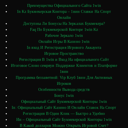
Преимущества Официального Сайта 1win
In Kz Букмекерская Контора – 1вин Ставки На Спорт
Онлайн
Доступны Ли Бонусы На Зеркалах Букмекера?
Faq По Букмекерской Конторе 1win Kz
Рабочее Зеркало 1win
Онлайн Игры В Казино 1win
In вход И Регистрация Игрового Аккаунта
Игровое Пространство
Регистрация В 1win и Вход На официального Сайт
Итоговое Слово семряуи Поддержке Клиентов и Платформе
1вин
Программа беззаветной: Vip Клуб 1вин Для Активных
Игроков
Особенности Вывода средств
Бонус 1win
Официальный Сайт Букмекерской Конторы 1win
In: Официальный Сайт Казино И Онлайн Ставок На Спорт
Регистрация В Один Клик — Быстро а Удобно
Ин – Официальный Сайт Букмекерской Конторы 1win
В Какой долларов Можно Открыть Игровой Счет?