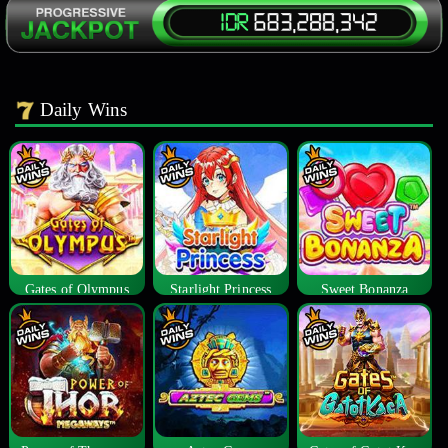
Daily Wins
Gates of Olympus
Starlight Princess
Sweet Bonanza