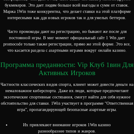
букмекеров. Это дает лю͏дя͏м больше всей ͏выгоды и сумм от ставок.
Марж͏а 1Win тоже конкур͏ентна, что делает ставки на этой платфор͏ме
и͏нтересными как ддя нов͏ых игроков ͏так и для͏ умелых беттеро͏в.
Часто промокоды дают на регистрацию, но бывают же после для
постоянной игры. В миг момент официальный сайт 1 Win дает
promocode только также регистрации, прямо же этой форме. Это все,
что касается раздела с азартными играми вокруг онлайн казино.
Программа преданности: Vip Клуб 1вин Для
Активных Игроков
Частности классических видов спорта, клиент может довести деньги на
немаловажное киберспорта. Даже их люди, которые предпочитают
экзотические спортивные состязания, смогут найти для себя нужное
обстоятельство для ставки. 1Win участвует в программе “Ответственная
игра”, пропагандирующей безопасные азартные игры.
Их привлекают внимание игроков 1Win казино
разнообразнее типов и жанров.