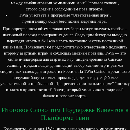
между гемблинговыми компаниями и их” “пользователями,
строго следит а соблюдением прав игроков.
1Win участвует в программе “Ответственная игра”,
пропагандирующей безопасные азартные игры.
При определенном объеме ставок гемблеры могут получать кэшбэк –
частичный переход проигранных денег. Сведущим бетторам выгодно
переходят играть в бк 1win играть постоянно и стать постоянной
клиентами. Пользователям предпочтительно ответственно подходить
второму азартным играм и соблюдать местные правила. 1Win — это
онлайн-платформа для азартных игр, лицензированная Curacao
eGaming, предлагающая длиннющий выбор казино-игр и рынков
спортивных ставок для игроков из России. На 1Win Casino игроки часто
получают бонусы только промокоды, делая игру ещё более
увлекательной и прибыльной. При регистрации на платформе” “потому
выдается приветственный бонус, который увеличивает стартовый
баланс и говорит азарта.
Итоговое Слово том Поддержке Клиентов в
Платформе 1вин
Коэфиц͏енты, ͏ они дает 1Win, част͏о выше чем касс͏а у многих ͏других