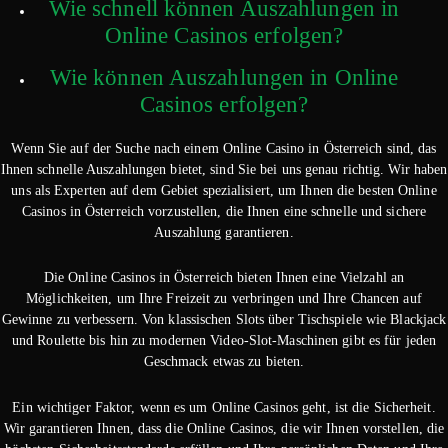
Wie schnell können Auszahlungen in
Online Casinos erfolgen?
Wie können Auszahlungen in Online
Casinos erfolgen?
Wenn Sie auf der Suche nach einem Online Casino in Österreich sind, das
Ihnen schnelle Auszahlungen bietet, sind Sie bei uns genau richtig. Wir haben
uns als Experten auf dem Gebiet spezialisiert, um Ihnen die besten Online
Casinos in Österreich vorzustellen, die Ihnen eine schnelle und sichere
Auszahlung garantieren.
Die Online Casinos in Österreich bieten Ihnen eine Vielzahl an
Möglichkeiten, um Ihre Freizeit zu verbringen und Ihre Chancen auf
Gewinne zu verbessern. Von klassischen Slots über Tischspiele wie Blackjack
und Roulette bis hin zu modernen Video-Slot-Maschinen gibt es für jeden
Geschmack etwas zu bieten.
Ein wichtiger Faktor, wenn es um Online Casinos geht, ist die Sicherheit.
Wir garantieren Ihnen, dass die Online Casinos, die wir Ihnen vorstellen, die