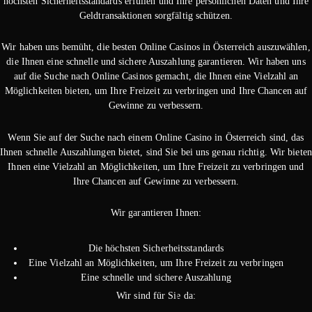
höchsten Sicherheitsstandards erfüllen und Ihre persönlichen Daten und Ihre
Geldtransaktionen sorgfältig schützen.
Wir haben uns bemüht, die besten Online Casinos in Österreich auszuwählen,
die Ihnen eine schnelle und sichere Auszahlung garantieren. Wir haben uns
auf die Suche nach Online Casinos gemacht, die Ihnen eine Vielzahl an
Möglichkeiten bieten, um Ihre Freizeit zu verbringen und Ihre Chancen auf
Gewinne zu verbessern.
Wenn Sie auf der Suche nach einem Online Casino in Österreich sind, das
Ihnen schnelle Auszahlungen bietet, sind Sie bei uns genau richtig. Wir bieten
Ihnen eine Vielzahl an Möglichkeiten, um Ihre Freizeit zu verbringen und
Ihre Chancen auf Gewinne zu verbessern.
Wir garantieren Ihnen:
Die höchsten Sicherheitsstandards
Eine Vielzahl an Möglichkeiten, um Ihre Freizeit zu verbringen
Eine schnelle und sichere Auszahlung
Wir sind für Sie da: