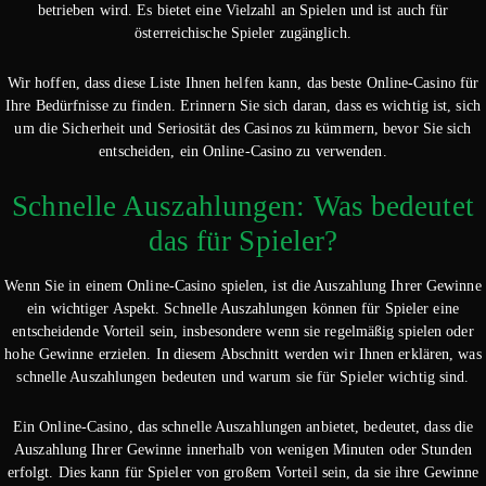
betrieben wird. Es bietet eine Vielzahl an Spielen und ist auch für
österreichische Spieler zugänglich.
Wir hoffen, dass diese Liste Ihnen helfen kann, das beste Online-Casino für
Ihre Bedürfnisse zu finden. Erinnern Sie sich daran, dass es wichtig ist, sich
um die Sicherheit und Seriosität des Casinos zu kümmern, bevor Sie sich
entscheiden, ein Online-Casino zu verwenden.
Schnelle Auszahlungen: Was bedeutet
das für Spieler?
Wenn Sie in einem Online-Casino spielen, ist die Auszahlung Ihrer Gewinne
ein wichtiger Aspekt. Schnelle Auszahlungen können für Spieler eine
entscheidende Vorteil sein, insbesondere wenn sie regelmäßig spielen oder
hohe Gewinne erzielen. In diesem Abschnitt werden wir Ihnen erklären, was
schnelle Auszahlungen bedeuten und warum sie für Spieler wichtig sind.
Ein Online-Casino, das schnelle Auszahlungen anbietet, bedeutet, dass die
Auszahlung Ihrer Gewinne innerhalb von wenigen Minuten oder Stunden
erfolgt. Dies kann für Spieler von großem Vorteil sein, da sie ihre Gewinne