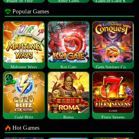
Power of Thor Megaways
Aztec Gems
Gates of Gatot Kaca
Popular Games
Mahjong Ways
Koi Gate
Gem Saviour Conquest
Gold Blitz
Roma
Fiery Sevens
Hot Games