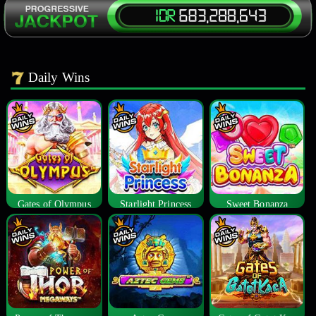
Daily Wins
Gates of Olympus
Starlight Princess
Sweet Bonanza