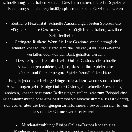
schnellstmöglich erhalten können. Dies kann insbesondere für Spieler von
Bedeutung sein, die regelmäßig spielen oder hohe Gewinne erzielen.
Zeitliche Flexibilität: Schnelle Auszahlungen bieten Spielern die
Möglichkeit, ihre Gewinne schnellstmöglich zu erhalten, was ihre
Zeit flexibel macht.
Geringere Risiken: Wenn Sie Ihre Gewinne schnellstmöglich
erhalten können, reduzieren sich die Risiken, dass Ihre Gewinne
verfallen oder von der Bank gehalten werden.
Bessere Spielerfreundlichkeit: Online-Casinos, die schnelle
Auszahlungen anbieten, zeigen, dass sie ihre Spieler ernst
nehmen und ihnen eine gute Spielerfreundlichkeit bieten.
Es gibt jedoch auch einige Dinge zu beachten, wenn es um schnelle
Auszahlungen geht. Einige Online-Casinos, die schnelle Auszahlungen
anbieten, können bestimmte Bedingungen stellen, wie zum Beispiel eine
Mindesteinzahlung oder eine bestimmte Spielhöchstsumme. Es ist wichtig,
sich vorher über die Bedingungen zu informieren, bevor man sich für ein
bestimmtes Online-Casino entscheidet.
Mindesteinzahlung: Einige Online-Casinos können eine
Mindesteinzahlung für die Auszahlung von Gewinnen stellen.