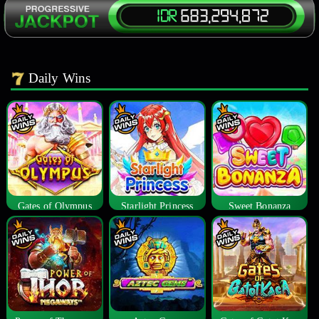
Daily Wins
Gates of Olympus
Starlight Princess
Sweet Bonanza