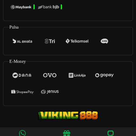
Pulsa
E-Money
©2023
Viking888
. All rights reserved | 18+