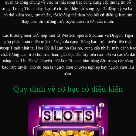
quan hệ công chúng về việc ra mắt sòng bạc cũng cung cấp thông tin bổ
sung. Trong Time2play, bạn sẽ chỉ tìm thấy các sòng bạc đã đăng ký và bạn
có thể kiểm soát, tuy nhiên, tôi không thể đảm bảo bất cứ điều gì bạn tìm
thấy trên thị trường trực tuyến điên rồ lớn của mình.
Các thương hiệu trực tiếp mới từ Western Sports Stadium và Dragon Tiger
góp phần hoàn thiện một thư viện đa dạng. Sòng bạc trực tuyến tiền thật
#step 1 mới nhất tại Hoa Kỳ là Ignition Casino, cung cấp nhiều máy đánh bạc
chất lượng cao, trò chơi trên bàn, giải độc đắc lũy tiến cao hơn và các ưu đãi
nâng cao. Ưu đãi và khuyến mãi là mối quan tâm hàng đầu trong các sòng
bạc trực tuyến, cho dù bạn là người chơi chuyên nghiệp hay người chơi lâu
năm.
Quy định về cờ bạc có điều kiện