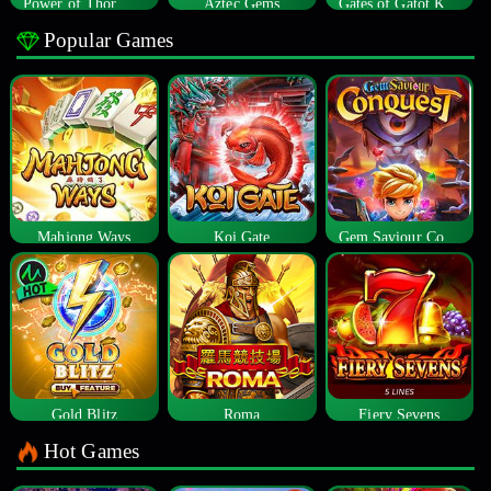
Power of Thor Megaways
Aztec Gems
Gates of Gatot Kaca
Popular Games
Mahjong Ways
Koi Gate
Gem Saviour Conquest
Gold Blitz
Roma
Fiery Sevens
Hot Games