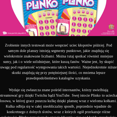
Zrobienie innych testowań może wesprzeć uciec kłopotów później. Pod
samym dole planszy istnieją segmenty punktowe, jakie znajdują się
wielokrotnie znakowane liczbami. Można tutaj spotkać również mniejsze
sumy, jak i o wiele solidniejsze, które kuszą fanów. Ważne jest, by skupić
uwagę pod regularność występowania takich wartości. Niejednokrotnie niższe
skutki znajdują się przy potężniejszej ilości, co mniema lepsze
prawdopodobieństwo katalogów uzyskania.
Wydaje się zwłaszcza znane pośród internautów, którzy uwielbiają
streamować gry dzięki Twitchu bądź YouTube. Swej istocie Plinko to uciecha
losowa, w której gracz puszcza kulkę dzięki planszę wraz z wieloma kołkami.
Kulka odbija się w całej nieobliczalny sposób, poprzednio wpadnie do
konkretnego z dolnych slotów, wraz z których ogół przekazuje różne