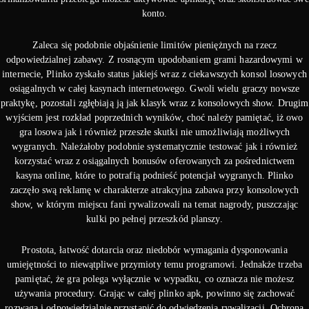
konto.
Zaleca się podobnie objaśnienie limitów pieniężnych na rzecz
odpowiedzialnej zabawy. Z rosnącym upodobaniem grami hazardowymi w
internecie, Plinko zyskało status jakiejś wraz z ciekawszych konsol losowych
osiągalnych w całej kasynach internetowego. Gwoli wielu graczy nowsze
praktykę, pozostali zgłębiają ją jak klasyk wraz z konsolowych show. Drugim
wyjściem jest rozkład poprzednich wyników, choć należy pamiętać, iż owo
gra losowa jak i również przeszłe skutki nie umożliwiają możliwych
wygranych. Należałoby podobnie systematycznie testować jak i również
korzystać wraz z osiągalnych bonusów oferowanych za pośrednictwem
kasyna online, które to potrafią podnieść potencjał wygranych. Plinko
zaczęło swą reklamę w charakterze atrakcyjna zabawa przy konsolowych
show, w którym miejscu fani rywalizowali na temat nagrody, puszczając
kulki po pełnej przeszkód planszy.
Prostota, łatwość dotarcia oraz niedobór wymagania dysponowania
umiejętności to niewątpliwe przymioty temu programowi. Jednakże trzeba
pamiętać, że gra polega wyłącznie w wypadku, co oznacza nie możesz
używania procedury. Grając w całej plinko apk, powinno się zachować
rozwaga i odpowiedzialnie przystąpić do odwiedzenia rywalizacji. Ochrona