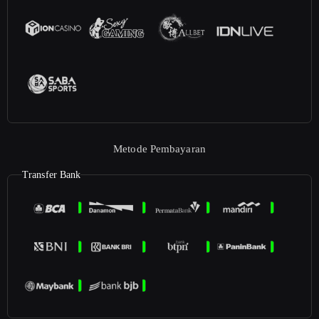
Metode Pembayaran
Transfer Bank