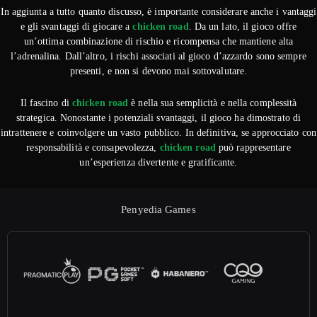
In aggiunta a tutto quanto discusso, è importante considerare anche i vantaggi
e gli svantaggi di giocare a
chicken road
. Da un lato, il gioco offre
un’ottima combinazione di rischio e ricompensa che mantiene alta
l’adrenalina. Dall’altro, i rischi associati al gioco d’azzardo sono sempre
presenti, e non si devono mai sottovalutare.
Il fascino di
chicken road
è nella sua semplicità e nella complessità
strategica. Nonostante i potenziali svantaggi, il gioco ha dimostrato di
intrattenere e coinvolgere un vasto pubblico. In definitiva, se approcciato con
responsabilità e consapevolezza,
chicken road
può rappresentare
un’esperienza divertente e gratificante.
Penyedia Games