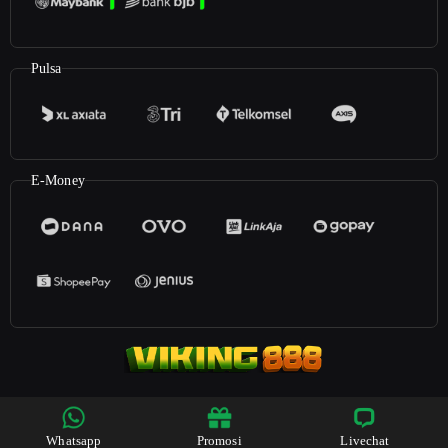
Pulsa
E-Money
©2023
Viking888
. All rights reserved | 18+
Whatsapp
Promosi
Livechat