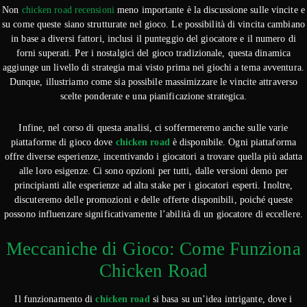
Non
chicken road recensioni
meno importante è la discussione sulle vincite e
su come queste siano strutturate nel gioco. Le possibilità di vincita cambiano
in base a diversi fattori, inclusi il punteggio del giocatore e il numero di
forni superati. Per i nostalgici del gioco tradizionale, questa dinamica
aggiunge un livello di strategia mai visto prima nei giochi a tema avventura.
Dunque, illustriamo come sia possibile massimizzare le vincite attraverso
scelte ponderate e una pianificazione strategica.
Infine, nel corso di questa analisi, ci soffermeremo anche sulle varie
piattaforme di gioco dove
chicken road
è disponibile. Ogni piattaforma
offre diverse esperienze, incentivando i giocatori a trovare quella più adatta
alle loro esigenze. Ci sono opzioni per tutti, dalle versioni demo per
principianti alle esperienze ad alta stake per i giocatori esperti. Inoltre,
discuteremo delle promozioni e delle offerte disponibili, poiché queste
possono influenzare significativamente l’abilità di un giocatore di eccellere.
Meccaniche di Gioco: Come Funziona
Chicken Road
Il funzionamento di
chicken road
si basa su un’idea intrigante, dove i