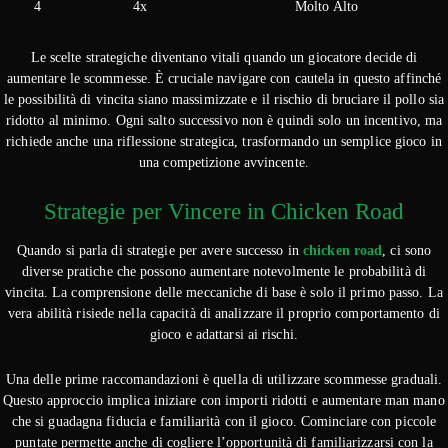
4
4x
Molto Alto
Le scelte strategiche diventano vitali quando un giocatore decide di
aumentare le scommesse. È cruciale navigare con cautela in questo affinché
le possibilità di vincita siano massimizzate e il rischio di bruciare il pollo sia
ridotto al minimo. Ogni salto successivo non è quindi solo un incentivo, ma
richiede anche una riflessione strategica, trasformando un semplice gioco in
una competizione avvincente.
Strategie per Vincere in Chicken Road
Quando si parla di strategie per avere successo in
chicken road
, ci sono
diverse pratiche che possono aumentare notevolmente le probabilità di
vincita. La comprensione delle meccaniche di base è solo il primo passo. La
vera abilità risiede nella capacità di analizzare il proprio comportamento di
gioco e adattarsi ai rischi.
Una delle prime raccomandazioni è quella di utilizzare scommesse graduali.
Questo approccio implica iniziare con importi ridotti e aumentare man mano
che si guadagna fiducia e familiarità con il gioco. Cominciare con piccole
puntate permette anche di cogliere l’opportunità di familiarizzarsi con la