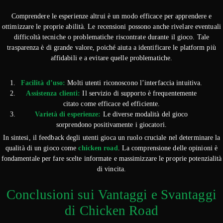
Comprendere le esperienze altrui è un modo efficace per apprendere e
ottimizzare le proprie abilità. Le recensioni possono anche rivelare eventuali
difficoltà tecniche o problematiche riscontrate durante il gioco. Tale
trasparenza è di grande valore, poiché aiuta a identificare le platform più
affidabili e a evitare quelle problematiche.
Facilità d’uso:
Molti utenti riconoscono l’interfaccia intuitiva.
Assistenza clienti:
Il servizio di supporto è frequentemente
citato come efficace ed efficiente.
Varietà di esperienze:
Le diverse modalità del gioco
sorprendono positivamente i giocatori.
In sintesi, il feedback degli utenti gioca un ruolo cruciale nel determinare la
qualità di un gioco come
chicken road
. La comprensione delle opinioni è
fondamentale per fare scelte informate e massimizzare le proprie potenzialità
di vincita.
Conclusioni sui Vantaggi e Svantaggi
di Chicken Road