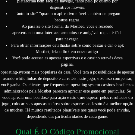
plataforma bem fácil de navegar, tanto pelo pc quanto por
dispositivos móveis.
Tanto to site” “quanto o aplicativo móvel também empregam
because regras.
Ao pasarse o site formal da Mostbet, você é recebido
apresentando uma interface armonioso e amigável o qual é fácil
para navegar.
Para obter informações detalhadas sobre como baixar e dar o apk
Mostbet, leia o link em nosso artigo.
Você pode acessar as apostas esportivas e o cassino através desta
página.
operating-system mais populares da casa. Você tem a possibilidade de apostar
usando while linhas de deposito e carretéis neste jogo, e ze isso compensar,
você ganha. Os clientes que frequentam operating system cassinos brasileiros
administrados pela Mostbet parecem apreciar este game em particular. Se
você aprecia uma boa dose para ação e não quer esperar pelos resultados do
jogo, colocar suas apostas na área sobre esportes ao festón é a melhor opção
de muchas. Há muitos resultados plausíveis nos quais você pode envidar,
dependendo das particularidades de cada game.
Qual É O Código Promocional