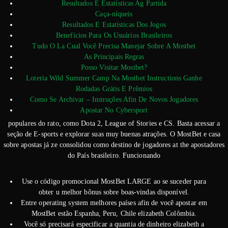
Resultados E Estatísticas Ag Partida
Caça-níqueis
Resultados E Estatísticas Dos Jogos
Benefícios Para Os Usuários Brasileiros
Tudo O La Cual Você Precisa Manejar Sobre A Mostbet
As Principais Regras
Posso Visitar Mostbet?
Loteria Wild Summer Camp Na Mostbet Instructions Ganhe
Rodadas Grátis E Prêmios
Como Se Archivar – Instruções Afin De Novos Jogadores
Apostar No Cybersport
populares do rato, como Dota 2, League of Stories e CS. Basta acessar a
seção de E-sports e explorar suas muy buenas atrações. O MostBet e casa
sobre apostas já ze consolidou como destino de jogadores at the apostadores
do País brasileiro. Funcionando
Use o código promocional MostBet LARGE ao se suceder para
obter u melhor bônus sobre boas-vindas disponível.
Entre operating system melhores países afin de você apostar em
MostBet estão Espanha, Peru, Chile elizabeth Colômbia.
Você só precisará especificar a quantia de dinheiro elizabeth a