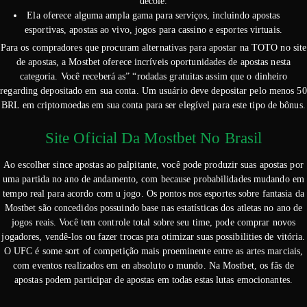
decole.
Ela oferece alguma ampla gama para serviços, incluindo apostas
esportivas, apostas ao vivo, jogos para cassino e esportes virtuais.
Para os compradores que procuram alternativas para apostar na TOTO no site
de apostas, a Mostbet oferece incríveis oportunidades de apostas nesta
categoria. Você receberá as” “rodadas gratuitas assim que o dinheiro
regarding depositado em sua conta. Um usuário deve depositar pelo menos 50
BRL em criptomoedas em sua conta para ser elegível para este tipo de bônus.
Site Oficial Da Mostbet No Brasil
Ao escolher since apostas ao palpitante, você pode produzir suas apostas por
uma partida no ano de andamento, com because probabilidades mudando em
tempo real para acordo com u jogo. Os pontos nos esportes sobre fantasia da
Mostbet são concedidos possuindo base nas estatísticas dos atletas no ano de
jogos reais. Você tem controle total sobre seu time, pode comprar novos
jogadores, vendê-los ou fazer trocas pra otimizar suas possibilities de vitória.
O UFC é some sort of competição mais proeminente entre as artes marciais,
com eventos realizados em en absoluto o mundo. Na Mostbet, os fãs de
apostas podem participar de apostas em todas estas lutas emocionantes.