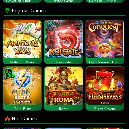
Power of Thor Megaways
Aztec Gems
Gates of Gatot Kaca
Popular Games
Mahjong Ways
Koi Gate
Gem Saviour Conquest
Gold Blitz
Roma
Fiery Sevens
Hot Games