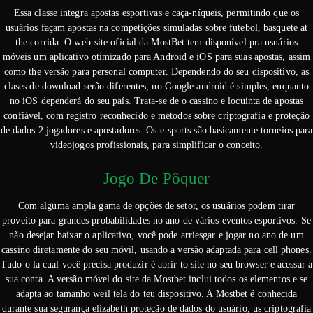
Essa classe integra apostas esportivas e caça-níqueis, permitindo que os
usuários façam apostas na competições simuladas sobre futebol, basquete at
the corrida. O web-site oficial da MostBet tem disponível pra usuários
móveis um aplicativo otimizado para Android e iOS para suas apostas, assim
como the versão para personal computer. Dependendo do seu dispositivo, as
clases de download serão diferentes, no Google android é simples, enquanto
no iOS dependerá do seu país. Trata-se de o cassino e locuinta de apostas
confiável, com registro reconhecido e métodos sobre criptografia e proteção
de dados 2 jogadores e apostadores. Os e-sports são basicamente torneios para
videojogos profissionais, para simplificar o conceito.
Jogo De Pôquer
Com alguma ampla gama de opções de setor, os usuários podem tirar
proveito para grandes probabilidades no ano de vários eventos esportivos. Se
não desejar baixar o aplicativo, você pode arriesgar e jogar no ano de um
cassino diretamente do seu móvil, usando a versão adaptada para cell phones.
Tudo o la cual você precisa produzir é abrir to site no seu browser e acessar a
sua conta. A versão móvel do site da Mostbet inclui todos os elementos e se
adapta ao tamanho weil tela do teu dispositivo. A Mostbet é conhecida
durante sua segurança elizabeth proteção de dados do usuário, us criptografia