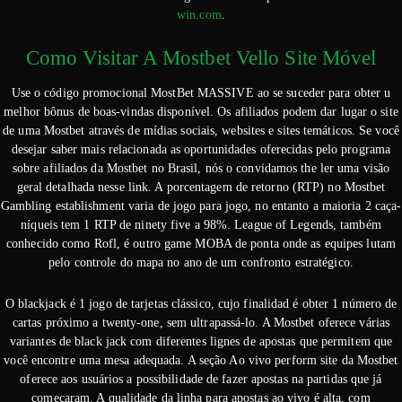
win.com
.
Como Visitar A Mostbet Vello Site Móvel
Use o código promocional MostBet MASSIVE ao se suceder para obter u
melhor bônus de boas-vindas disponível. Os afiliados podem dar lugar o site
de uma Mostbet através de mídias sociais, websites e sites temáticos. Se você
desejar saber mais relacionada as oportunidades oferecidas pelo programa
sobre afiliados da Mostbet no Brasil, nós o convidamos the ler uma visão
geral detalhada nesse link. A porcentagem de retorno (RTP) no Mostbet
Gambling establishment varia de jogo para jogo, no entanto a maioria 2 caça-
níqueis tem 1 RTP de ninety five a 98%. League of Legends, também
conhecido como Rofl, é outro game MOBA de ponta onde as equipes lutam
pelo controle do mapa no ano de um confronto estratégico.
O blackjack é 1 jogo de tarjetas clássico, cujo finalidad é obter 1 número de
cartas próximo a twenty-one, sem ultrapassá-lo. A Mostbet oferece várias
variantes de black jack com diferentes lignes de apostas que permitem que
você encontre uma mesa adequada. A seção Ao vivo perform site da Mostbet
oferece aos usuários a possibilidade de fazer apostas na partidas que já
começaram. A qualidade da linha para apostas ao vivo é alta, com