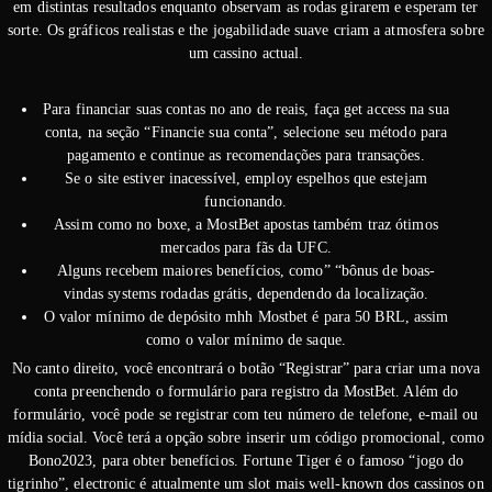
em distintas resultados enquanto observam as rodas girarem e esperam ter
sorte. Os gráficos realistas e the jogabilidade suave criam a atmosfera sobre
um cassino actual.
Para financiar suas contas no ano de reais, faça get access na sua
conta, na seção “Financie sua conta”, selecione seu método para
pagamento e continue as recomendações para transações.
Se o site estiver inacessível, employ espelhos que estejam
funcionando.
Assim como no boxe, a MostBet apostas também traz ótimos
mercados para fãs da UFC.
Alguns recebem maiores benefícios, como” “bônus de boas-
vindas systems rodadas grátis, dependendo da localização.
O valor mínimo de depósito mhh Mostbet é para 50 BRL, assim
como o valor mínimo de saque.
No canto direito, você encontrará o botão “Registrar” para criar uma nova
conta preenchendo o formulário para registro da MostBet. Além do
formulário, você pode se registrar com teu número de telefone, e-mail ou
mídia social. Você terá a opção sobre inserir um código promocional, como
Bono2023, para obter benefícios. Fortune Tiger é o famoso “jogo do
tigrinho”, electronic é atualmente um slot mais well-known dos cassinos on