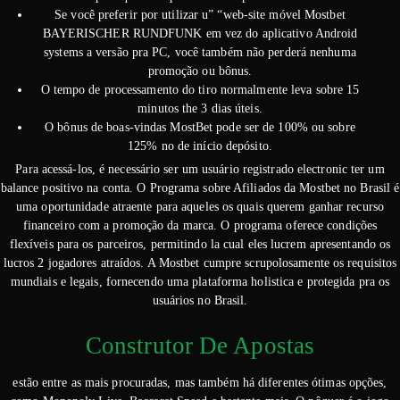
Se você preferir por utilizar u” “web-site móvel Mostbet
BAYERISCHER RUNDFUNK em vez do aplicativo Android
systems a versão pra PC, você também não perderá nenhuma
promoção ou bônus.
O tempo de processamento do tiro normalmente leva sobre 15
minutos the 3 dias úteis.
O bônus de boas-vindas MostBet pode ser de 100% ou sobre
125% no de início depósito.
Para acessá-los, é necessário ser um usuário registrado electronic ter um
balance positivo na conta. O Programa sobre Afiliados da Mostbet no Brasil é
uma oportunidade atraente para aqueles os quais querem ganhar recurso
financeiro com a promoção da marca. O programa oferece condições
flexíveis para os parceiros, permitindo la cual eles lucrem apresentando os
lucros 2 jogadores atraídos. A Mostbet cumpre scrupolosamente os requisitos
mundiais e legais, fornecendo uma plataforma holistica e protegida pra os
usuários no Brasil.
Construtor De Apostas
estão entre as mais procuradas, mas também há diferentes ótimas opções,