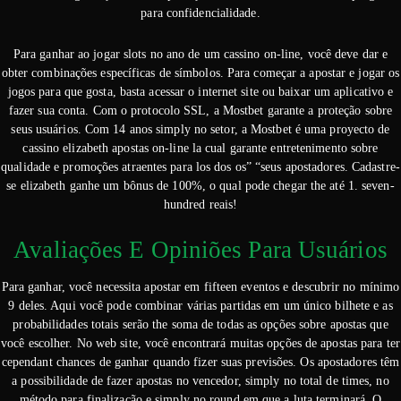
para confidencialidade.
Para ganhar ao jogar slots no ano de um cassino on-line, você deve dar e
obter combinações específicas de símbolos. Para começar a apostar e jogar os
jogos para que gosta, basta acessar o internet site ou baixar um aplicativo e
fazer sua conta. Com o protocolo SSL, a Mostbet garante a proteção sobre
seus usuários. Com 14 anos simply no setor, a Mostbet é uma proyecto de
cassino elizabeth apostas on-line la cual garante entretenimento sobre
qualidade e promoções atraentes para los dos os” “seus apostadores. Cadastre-
se elizabeth ganhe um bônus de 100%, o qual pode chegar the até 1. seven-
hundred reais!
Avaliações E Opiniões Para Usuários
Para ganhar, você necessita apostar em fifteen eventos e descubrir no mínimo
9 deles. Aqui você pode combinar várias partidas em um único bilhete e as
probabilidades totais serão the soma de todas as opções sobre apostas que
você escolher. No web site, você encontrará muitas opções de apostas para ter
cependant chances de ganhar quando fizer suas previsões. Os apostadores têm
a possibilidade de fazer apostas no vencedor, simply no total de times, no
método para finalização e simply no round em que a luta terminará. O