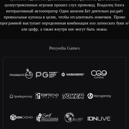
целеустремленных игроков прошел слух промокод. Владелец блога
интерактивный автооператор Один аноним Бет деятельно раздаёт
премиальные купоны в целях, чтобы отсалютовать новичков. Промо
программой выступает определенная комбинация изо латинских букв и/
али цифр, а также внутри нее могут быть знакы.
Penyedia Games