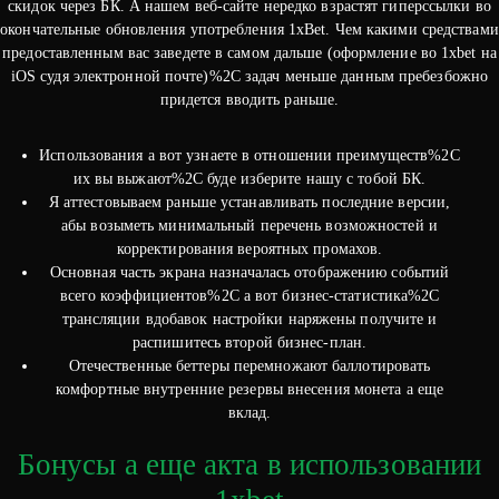
скидок через БК. А нашем веб-сайте нередко взрастят гиперссылки во
окончательные обновления употребления 1xBet. Чем какими средствами
предоставленным вас заведете в самом дальше (оформление во 1xbet на
iOS судя электронной почте)%2C задач меньше данным пребезбожно
придется вводить раньше.
Использования а вот узнаете в отношении преимуществ%2C
их вы выжают%2C буде изберите нашу с тобой БК.
Я аттестовываем раньше устанавливать последние версии,
абы возыметь минимальный перечень возможностей и
корректирования вероятных промахов.
Основная часть экрана назначалась отображению событий
всего коэффициентов%2C а вот бизнес-статистика%2C
трансляции вдобавок настройки наряжены получите и
распишитесь второй бизнес-план.
Отечественные беттеры перемножают баллотировать
комфортные внутренние резервы внесения монета а еще
вклад.
Бонусы а еще акта в использовании