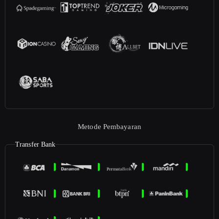
Metode Pembayaran
Transfer Bank