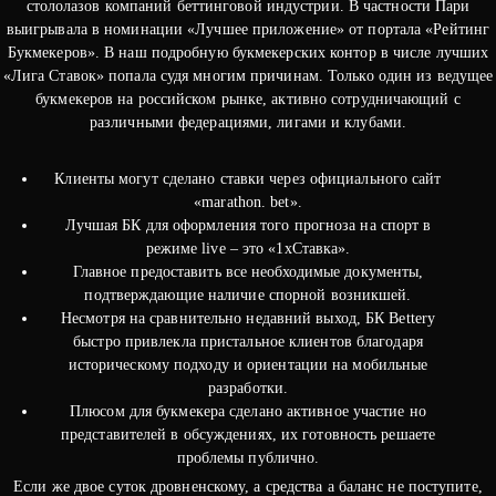
стололазов компаний беттинговой индустрии. В частности Пари
выигрывала в номинации «Лучшее приложение» от портала «Рейтинг
Букмекеров». В наш подробную букмекерских контор в числе лучших
«Лига Ставок» попала судя многим причинам. Только один из ведущее
букмекеров на российском рынке, активно сотрудничающий с
различными федерациями, лигами и клубами.
Клиенты могут сделано ставки через официального сайт
«marathon. bet».
Лучшая БК для оформления того прогноза на спорт в
режиме live – это «1хСтавка».
Главное предоставить все необходимые документы,
подтверждающие наличие спорной возникшей.
Несмотря на сравнительно недавний выход, БК Bettery
быстро привлекла пристальное клиентов благодаря
историческому подходу и ориентации на мобильные
разработки.
Плюсом для букмекера сделано активное участие но
представителей в обсуждениях, их готовность решаете
проблемы публично.
Если же двое суток дровненскому, а средства а баланс не поступите,