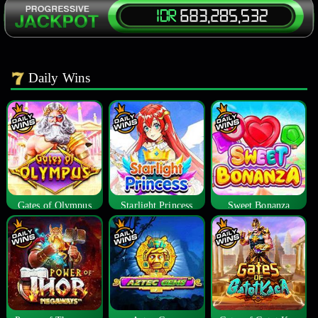
Daily Wins
Gates of Olympus
Starlight Princess
Sweet Bonanza