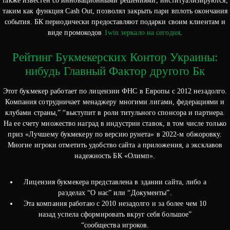
также известен со инновационными решениями, институализируются,
таким как функция Cash Out, позволял закрыть пари вплоть окончания
события. БК периодически предоставляют подарки своим клиентам и
виде промокодов
1win зеркало на сегодня
.
Рейтинг Букмекерских Контор Украины:
нибудь Главный Фактор другого Бк
Этот букмекер работает по лицензии ФНС в Европы с 2012 незадолго.
Компания сотрудничает менаджеру многими лигами, федерациями и
клубами страны,” “выступит в роли титульного спонсора и партнера.
На ее счету множество наград в индустрии ставок, в том числе только
приз «Лучшему букмекеру по версию рунета» в 2022-м обжоровку.
Многие игроки отметить удобство сайта а приложения, а эксклавов
надежность БК «Олимп».
Лицензия букмекера представлена в здании сайта, либо а
разделах “О нас” или “Документы”.
Эта компания работаю с 2010 незадолго и за более чем 10
назад успела сформировать вкруг себя большое”
“сообщества игроков.