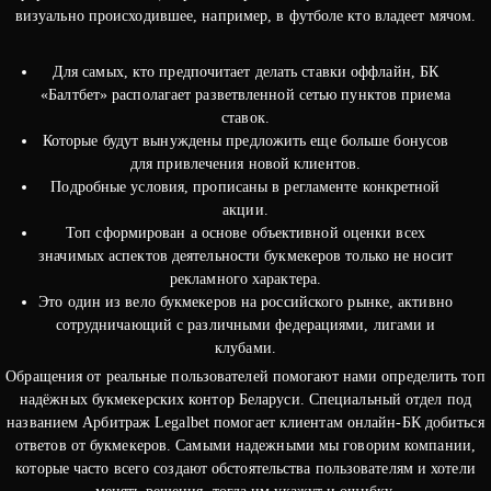
визуально происходившее, например, в футболе кто владеет мячом.
Для самых, кто предпочитает делать ставки оффлайн, БК
«Балтбет» располагает разветвленной сетью пунктов приема
ставок.
Которые будут вынуждены предложить еще больше бонусов
для привлечения новой клиентов.
Подробные условия, прописаны в регламенте конкретной
акции.
Топ сформирован а основе объективной оценки всех
значимых аспектов деятельности букмекеров только не носит
рекламного характера.
Это один из вело букмекеров на российского рынке, активно
сотрудничающий с различными федерациями, лигами и
клубами.
Обращения от реальные пользователей помогают нами определить топ
надёжных букмекерских контор Беларуси. Специальный отдел под
названием Арбитраж Legalbet помогает клиентам онлайн-БК добиться
ответов от букмекеров. Самыми надежными мы говорим компании,
которые часто всего создают обстоятельства пользователям и хотели