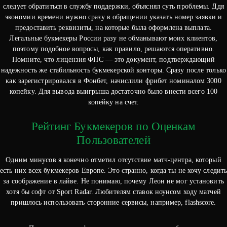
следует обратиться в службу поддержки, объяснял суть проблемы. Ддя
экономии времени нужно сразу в обращении указать номер заявки и
предоставить реквизиты, на которые была оформлена выплата.
Легальные букмекеры России разу не обманывают моих клиентов,
поэтому подобное вопросы, как правило, решаются оперативно.
Помните, что лицензия ФНС — это документ, подтверждающий
надежность же стабильность букмекерской конторы. Сразу после только
как зарегистрировался в Фонбет, начислили фрибет номиналом 3000
копейку. Для вывода выигрыша достаточно было внести всего 100
копейку на счет.
Рейтинг Букмекеров по Оценкам
Пользователей
Одним минусов я конечно отметил отсутствие матч-центра, который
есть них всех букмекеров Европе. Это странно, когда ты не хочу следит
за соображение в лайве. Не понимаю, почему Леон не мог установить
хотя бы софт от Sport Radar. Любителям ставок ноунсом ходу матчей
пришлось использовать сторонние сервисы, например, flashscore.