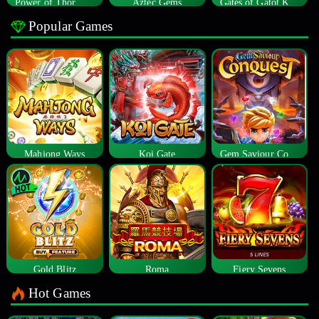
Power of Thor Megaways
Aztec Gems
Gates of Gatot Kaca
Popular Games
Mahjong Ways
Koi Gate
Gem Saviour Conquest
Gold Blitz
Roma
Fiery Sevens
Hot Games