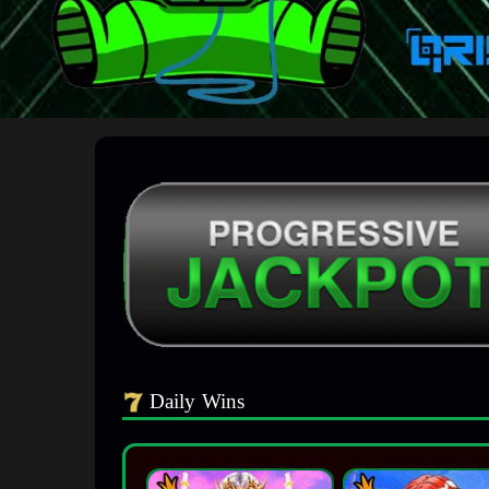
Daily Wins