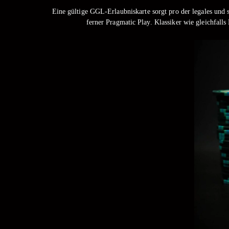
Eine gültige GGL-Erlaubniskarte sorgt pro der legales und
ferner Pragmatic Play. Klassiker wie gleichfall