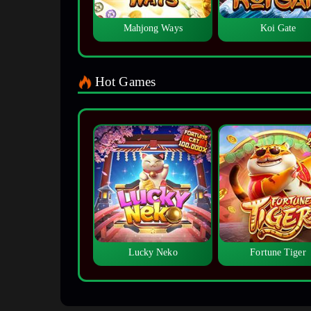
Mahjong Ways
Koi Gate
Hot Games
Lucky Neko
Fortune Tiger