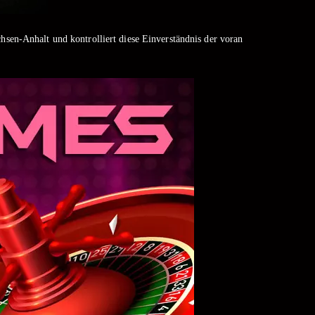
sen-Anhalt und kontrolliert diese Einverständnis der voran