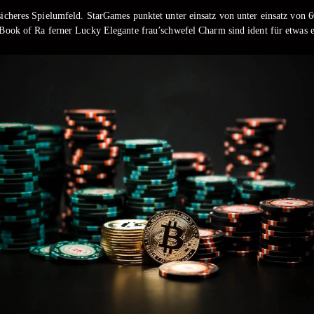
 sicheres Spielumfeld. StarGames punktet unter einsatz von unter einsatz vo
s Book of Ra ferner Lucky Elegante frau’schwefel Charm sind ident für etwas