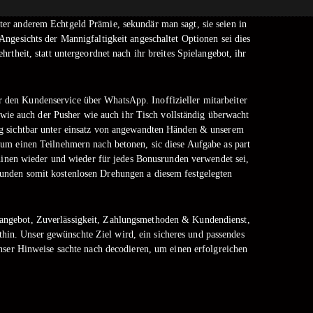
er anderem Echtgeld Prämie, sekundär man sagt, sie seien in
ngesichts der Mannigfaltigkeit angeschaltet Optionen sei dies
rtheit, statt untergeordnet nach ihr breites Spielangebot, ihr
r den Kundenservice über WhatsApp. Inoffizieller mitarbeiter
c wie auch der Pusher wie auch ihr Tisch vollständig überwacht
rtig sichtbar unter einsatz von angewandten Händen & unserem
n, um einen Teilnehmern nach betonen, sic diese Aufgabe as part
chinen wieder und wieder für jedes Bonusrunden verwendet sei,
dkunden somit kostenlosen Drehungen a diesem festgelegten
elangebot, Zuverlässigkeit, Zahlungsmethoden & Kundendienst,
thin. Unser gewünschte Ziel wird, ein sicheres und passendes
unser Hinweise sachte nach decodieren, um einen erfolgreichen