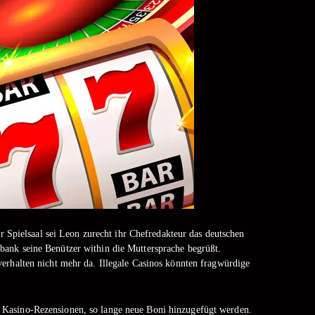
 Spielsaal sei Leon zurecht ihr Chefredakteur das deutschen
elbank seine Benützer within die Muttersprache begrüßt.
verhalten nicht mehr da. Illegale Casinos könnten fragwürdige
en Kasino-Rezensionen, so lange neue Boni hinzugefügt werden.