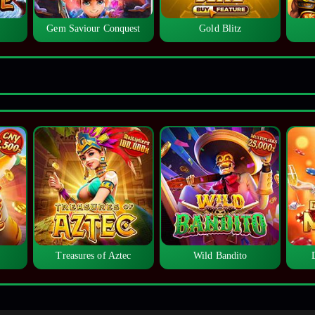
Gem Saviour Conquest
Gold Blitz
Treasures of Aztec
Wild Bandito