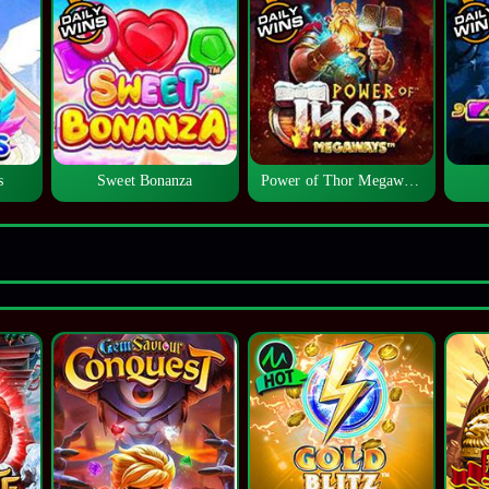
s
Sweet Bonanza
Power of Thor Megaways