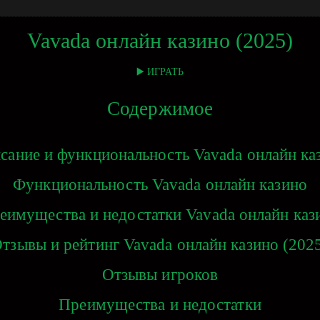
Vavada онлайн казино (2025)
▶️ ИГРАТЬ
Содержимое
сание и функциональность Vavada онлайн ка
Функциональность Vavada онлайн казино
еимущества и недостатки Vavada онлайн каз
тзывы и рейтинг Vavada онлайн казино (202
Отзывы игроков
Преимущества и недостатки