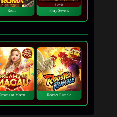
Roma
Fiery Sevens
Dreams of Macau
Rooster Rumble