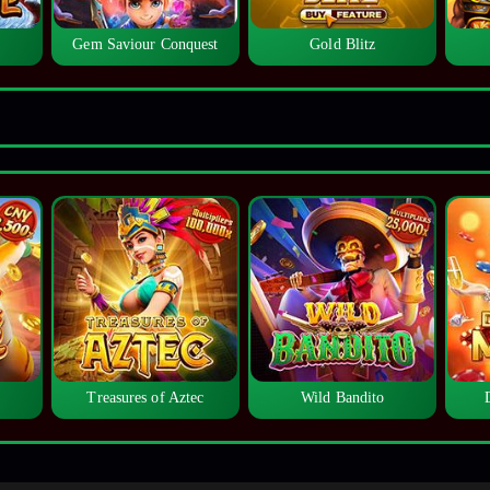
Gem Saviour Conquest
Gold Blitz
Treasures of Aztec
Wild Bandito