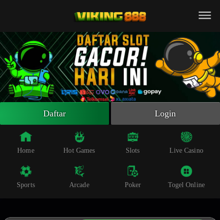
Beranda
Slot Online
Live Casino
Sportsbook
Arcade
Togel Online
Daftar
Login
Poker
Whatsapp
Home
Hot Games
Slots
Live Casino
Telegram
Sports
Arcade
Poker
Togel Online
Livechat