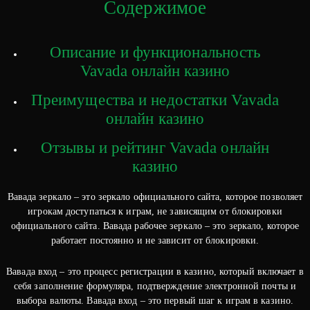
Содержимое
Описание и функциональность
Vavada онлайн казино
Преимущества и недостатки Vavada
онлайн казино
Отзывы и рейтинг Vavada онлайн
казино
Вавада зеркало – это зеркало официального сайта, которое позволяет
игрокам доступаться к играм, не зависящим от блокировки
официального сайта. Вавада рабочее зеркало – это зеркало, которое
работает постоянно и не зависит от блокировки.
Вавада вход – это процесс регистрации в казино, который включает в
себя заполнение формуляра, подтверждение электронной почты и
выбора валюты. Вавада вход – это первый шаг к играм в казино.