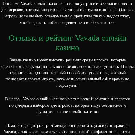
В целом, Vavada онлайн казино – это популярное и безопасное место
для игроков, которые ищут развлечения и шансы на выигрыш. Однако,
игроки должны быть осведомлены о преимуществах и недостатках,
чтобы сделать инformed решение о выборе казино.
Отзывы и рейтинг Vavada онлайн
казино
Вавада казино имеет высокий рейтинг среди игроков, которые
оценивают его функциональность, безопасность и доступность. Вавада
зеркало – это дополнительный способ доступа к игре, который
позволяет игрокам играть, даже если официальный сайт временно
недоступен.
В целом, Vavada онлайн-казино имеет высокий рейтинг и является
популярным выбором для игроков, которые ищут безопасное и
функциональное онлайн-казино.
Важно: перед игрой, рекомендуется прочитать условия и правила
Vavada, а также ознакомиться с его политикой конфиденциальности.