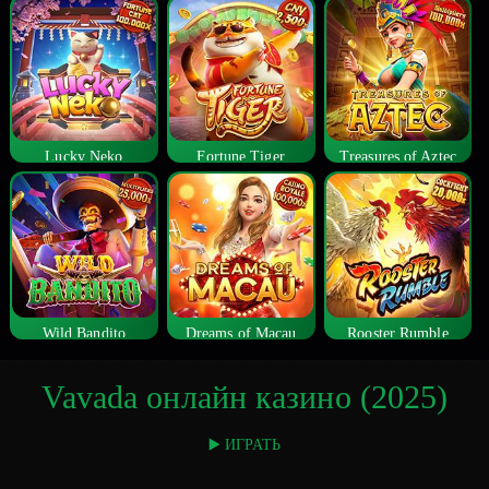
Lucky Neko
Fortune Tiger
Treasures of Aztec
Wild Bandito
Dreams of Macau
Rooster Rumble
Vavada онлайн казино (2025)
▶️ ИГРАТЬ