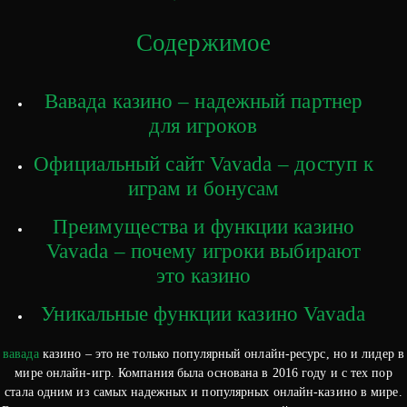
Содержимое
Вавада казино – надежный партнер
для игроков
Официальный сайт Vavada – доступ к
играм и бонусам
Преимущества и функции казино
Vavada – почему игроки выбирают
это казино
Уникальные функции казино Vavada
вавада
казино – это не только популярный онлайн-ресурс, но и лидер в
мире онлайн-игр. Компания была основана в 2016 году и с тех пор
стала одним из самых надежных и популярных онлайн-казино в мире.