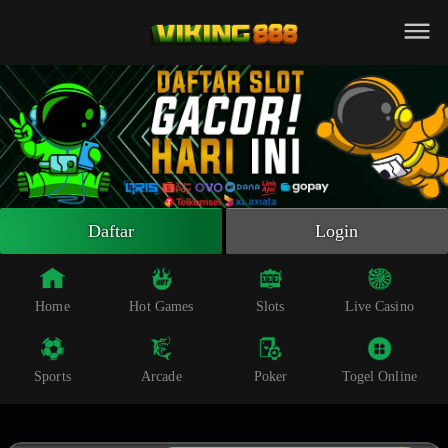
Beranda
Slot Online
Live Casino
Sportsbook
Arcade
Togel Online
Daftar
Login
Poker
Whatsapp
Home
Hot Games
Slots
Live Casino
Telegram
Sports
Arcade
Poker
Togel Online
Livechat